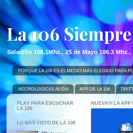
La 106 Siempre
Saladillo 106,1Mhz., 25 de Mayo 106.3 Mhz.,
PORQUE LA 106 ES EL MEDIO MÁS ELEGIDO PARA PUBLICITAR
NECROLOGICAS AL DIA
APP DE LA 106
TWIT
PLAY PARA ESCUCHAR
NUEVA!!! LA AP
LA 106
LO MAS VISTO DE LA 106