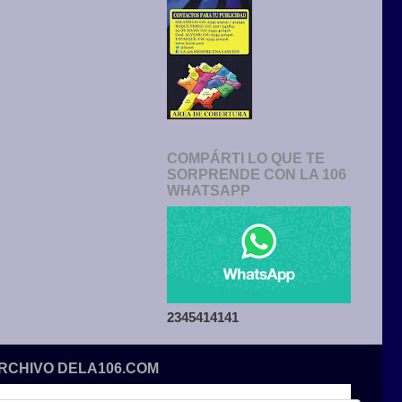
COMPÁRTI LO QUE TE
SORPRENDE CON LA 106
WHATSAPP
2345414141
ARCHIVO DELA106.COM