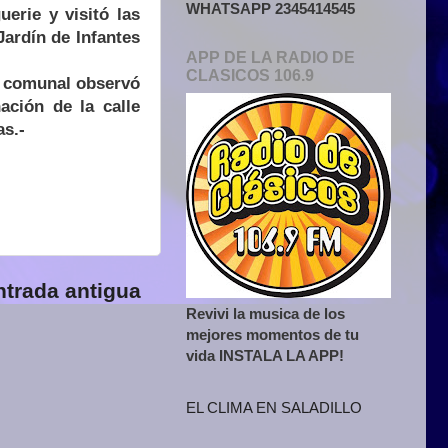
WHATSAPP 2345414545
erie y visitó las
Jardín de Infantes
APP DE LA RADIO DE
CLASICOS 106.9
e comunal observó
ación de la calle
as.-
ntrada antigua
Revivi la musica de los
mejores momentos de tu
vida INSTALA LA APP!
EL CLIMA EN SALADILLO