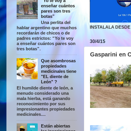
“Yo te voy a
enseñar cuántos
pares son tres
botas”
Una perlita del
INSTALALA DESDE 
hablar argentino que muchos
recordarán de chicos o de
padres estrictos: “Yo te voy
30/4/15
a enseñar cuántos pares son
tres botas”.
Gasparini en 
Que asombrosas
propiedades
medicinales tiene
"EL diente de
León" ?
El humilde diente de león, a
menudo considerado una
mala hierba, está ganando
reconocimiento por sus
impresionantes propiedades
medicinales....
Están abiertas