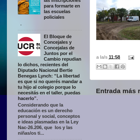
las inscripciones
para formarte en
las escuelas
policiales
.
El Bloque de
Concejales y
Concejalas de
Juntos por el
a la/s
11:58
Cambio repudian
lo dichos, recientes del
Diputado Nacional Bertie
Benegas Lynch: “La libertad
es que si no querés mandar a
tu hijo al colegio porque lo
Entrada más r
necesitás en el taller, puedas
hacerlo”.
Considerando que la
educación es un derecho
personal y social, conceptos
e ideas plasmadas en la Ley
Nac-26.206, que los y las
niñas/os ti...