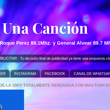
 Una Canción
 Roque Perez 89.1Mhz. y General Alvear 89.7 Mh
 - Tu decisión final de publicidad ya tiene una respuesta cla
TER
INSTAGRAM
FACEBOOK
CANAL DE WHATSA
P DE LA 106!!! TOTALMENTE RENOVADA CON MAS FUNCI