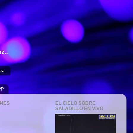
z..
ra.
PP
ONES
EL CIELO SOBRE
SALADILLO EN VIVO