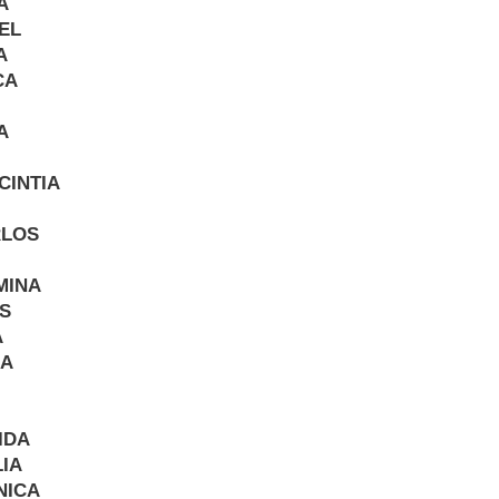
A
EL
A
CA
A
CINTIA
RLOS
MINA
S
A
SA
IDA
IA
NICA