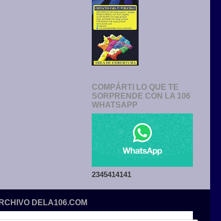
COMPÁRTI LO QUE TE
SORPRENDE CON LA 106
WHATSAPP
2345414141
ARCHIVO DELA106.COM