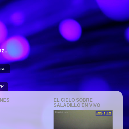
z..
ra.
PP
ONES
EL CIELO SOBRE
SALADILLO EN VIVO