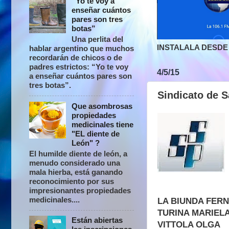
“Yo te voy a
enseñar cuántos
pares son tres
botas”
Una perlita del
INSTALALA DESDE 
hablar argentino que muchos
recordarán de chicos o de
padres estrictos: “Yo te voy
4/5/15
a enseñar cuántos pares son
tres botas”.
Sindicato de S
Que asombrosas
propiedades
medicinales tiene
"EL diente de
León" ?
El humilde diente de león, a
menudo considerado una
mala hierba, está ganando
reconocimiento por sus
impresionantes propiedades
medicinales....
LA BIUNDA FER
TURINA MARIEL
Están abiertas
VITTOLA OLGA