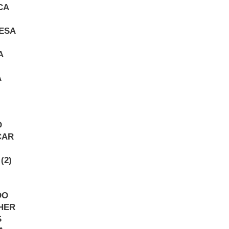
CA
ESA
A
A
D
CAR
(2)
DO
HER
S