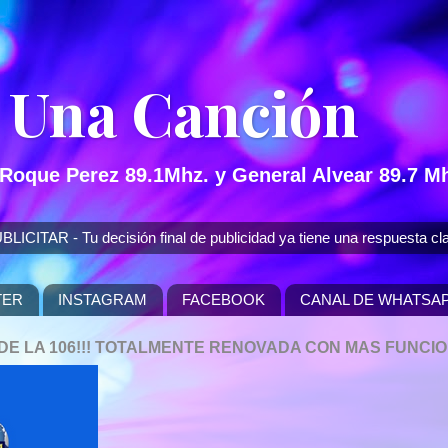
 Una Canción
 Roque Perez 89.1Mhz. y General Alvear 89.7 Mh
 - Tu decisión final de publicidad ya tiene una respuesta cla
TER
INSTAGRAM
FACEBOOK
CANAL DE WHATSA
P DE LA 106!!! TOTALMENTE RENOVADA CON MAS FUNCI