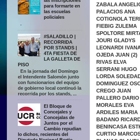
las inscripciones
ZABALA ANGELI
para formarte en
PALACIOS ANA
las escuelas
policiales
COTIGNOLA TER
.
FIEBIG ZULEMA
SPOLTORE MIRT
#SALADILLO |
JOURI GLADYS
RECORRIDA
LEONARDI IVAN
POR STANDS |
4TA FIESTA DE
OJEDA JUAN (2)
LA GALLETA DE
RIVAS ELVA
PISO
SERRANI HUGO
En la jornada del Domingo
LORDA SOLEDA
el Intendente Salomón junto
con funcionarios del equipo
DOMINGUEZ OS
de gobierno local continuó la
CREGO JUAN
recorrida por los stands, ...
PALLERO DARIO 
MORALES EVA
El Bloque de
Concejales y
ARDILES MARIA
Concejalas de
BADANO RICAR
Juntos por el
BENINCASA EST
Cambio repudian
CURTIO MARCO
lo dichos, recientes del
Diputado Nacional Bertie