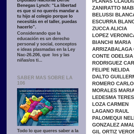
PLANAS CLAUDI
Benegas Lynch: “La libertad
ZANIRATTO MAB
es que si no querés mandar a
BELUSSI BLANC
tu hijo al colegio porque lo
ESCURRA BLAN
necesitás en el taller, puedas
hacerlo”.
ZUCCA ALICIA
Considerando que la
LOPEZ VERONIC
educación es un derecho
BIANCHI MARIA
personal y social, conceptos
ARRIZABALAGA 
e ideas plasmadas en la Ley
Nac-26.206, que los y las
CONTE ODELSIA
niñas/os ti...
RODRIGUEZ CA
FELIPE NELIDA
DALTO GUILLER
SABER MAS SOBRE LA
106
ROMERO CARLO
MORALES MARI
LEDESMA TERE
LOZA CARMEN
LAGANO RAUL
PALOMEQUI NEL
GONZALEZ AMAL
Todo lo que queres saber a la
GIL ORTIZ VERO