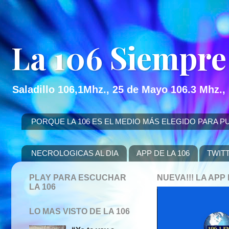
La 106 Siempre
Saladillo 106,1Mhz., 25 de Mayo 106.3 Mhz.,
PORQUE LA 106 ES EL MEDIO MÁS ELEGIDO PARA PUBLICITAR
NECROLOGICAS AL DIA
APP DE LA 106
TWIT
PLAY PARA ESCUCHAR
NUEVA!!! LA AP
LA 106
LO MAS VISTO DE LA 106