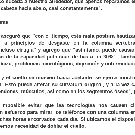
o suceda a nuestro alrededor, que apenas reparamos e
 cabeza hacia abajo, casi constantemente".
ente
 aseguró que "con el tiempo, esta mala postura bautiza
 a principios de desgaste en la columna vertebra
ncluso cirugía" y agregó que "asimismo, puede causa
ón de la capacidad pulmonar de hasta un 30%". Tambié
abeza, problemas neurológicos, depresión y enfermedade
y el cuello se mueven hacia adelante, se ejerce mucha
. Esto puede alterar su curvatura original, y a la vez
tendones, músculos, así como en los segmentos óseos", 
 imposible evitar que las tecnologías nos causen ci
 esfuerzo para mirar los teléfonos con una columna en
chas horas encorvados cada día. Si ubicamos el disposit
remos necesidad de doblar el cuello.