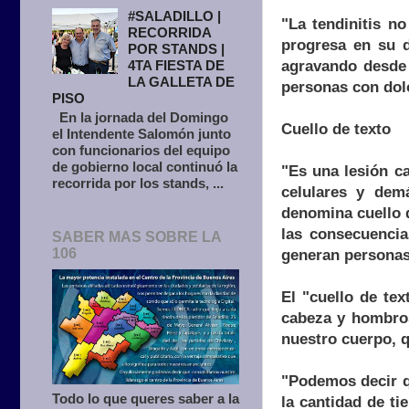
#SALADILLO |
"La tendinitis n
RECORRIDA
progresa en su d
POR STANDS |
agravando desde 
4TA FIESTA DE
LA GALLETA DE
personas con dolo
PISO
En la jornada del Domingo
Cuello de texto
el Intendente Salomón junto
con funcionarios del equipo
de gobierno local continuó la
"Es una lesión c
recorrida por los stands, ...
celulares y dem
denomina cuello d
las consecuencia
SABER MAS SOBRE LA
106
generan personas
El "cuello de tex
cabeza y hombros
nuestro cuerpo, q
"Podemos decir qu
Todo lo que queres saber a la
la cantidad de ti