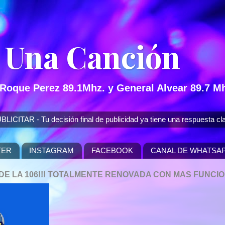
 Una Canción
 Roque Perez 89.1Mhz. y General Alvear 89.7 Mh
 - Tu decisión final de publicidad ya tiene una respuesta cla
TER
INSTAGRAM
FACEBOOK
CANAL DE WHATSA
P DE LA 106!!! TOTALMENTE RENOVADA CON MAS FUNCI