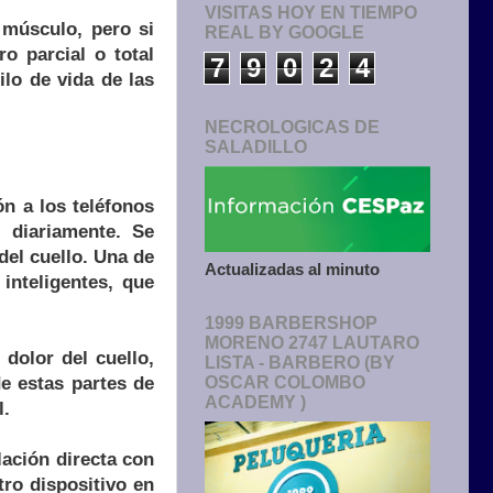
VISITAS HOY EN TIEMPO
 músculo, pero si
REAL BY GOOGLE
o parcial o total
7
9
0
2
4
lo de vida de las
NECROLOGICAS DE
SALADILLO
n a los teléfonos
 diariamente. Se
del cuello. Una de
Actualizadas al minuto
inteligentes, que
1999 BARBERSHOP
MORENO 2747 LAUTARO
 dolor del cuello,
LISTA - BARBERO (BY
e estas partes de
OSCAR COLOMBO
ACADEMY )
l.
lación directa con
tro dispositivo en