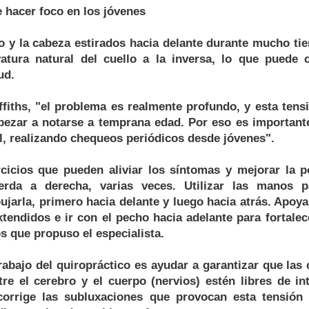
 hacer foco en los jóvenes
o y la cabeza estirados hacia delante durante mucho ti
vatura natural del cuello a la inversa, lo que puede 
ud.
fiths, "el problema es realmente profundo, y esta tens
pezar a notarse a temprana edad. Por eso es importante
l, realizando chequeos periódicos desde jóvenes".
cicios que pueden aliviar los síntomas y mejorar la p
erda a derecha, varias veces. Utilizar las manos p
ujarla, primero hacia delante y luego hacia atrás. Apoy
tendidos e ir con el pecho hacia adelante para fortale
s que propuso el especialista.
trabajo del quiropráctico es ayudar a garantizar que las
re el cerebro y el cuerpo (nervios) estén libres de int
corrige las subluxaciones que provocan esta tensión 