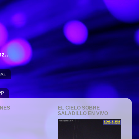
z..
ra.
PP
ONES
EL CIELO SOBRE
SALADILLO EN VIVO