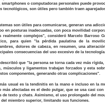
s, smartphones o computadoras personales puede provoc
s tecnológicos, son útiles pero también traen aparejado
stemas son útiles para comunicarse, generan una adicció
o en posturas inadecuadas, con poca movilidad corporal
s realmente complejos", consideró Marcelo Barroso Gri
tico, para quien "la pérdida paulatina de la movilid
lambres, dolores de cabeza, en resumen, una alteración
ncipales consecuencias del uso excesivo de la tecnología
 describió que "la persona se torna cada vez más rígida,
es, músculos y ligamentos trabajan forzados y esta sob
estos componentes, generando otras complicaciones".
más usual es la tendinitis en la mano e incluso en la m
o más afectadas es el dedo pulgar, que se usa casi con 
s de texto y chats. Asimismo, el uso prolongado del mo
s del miembro superior, limitando sus funciones.