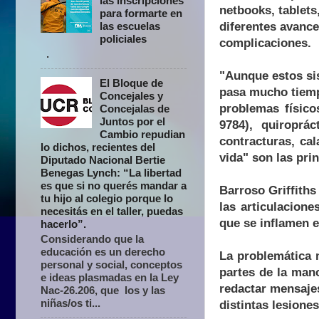
las inscripciones
netbooks, tablet
para formarte en
diferentes avance
las escuelas
policiales
complicaciones.
.
"Aunque estos si
El Bloque de
pasa mucho tiemp
Concejales y
problemas físico
Concejalas de
Juntos por el
9784), quiroprác
Cambio repudian
contracturas, ca
lo dichos, recientes del
vida" son las pri
Diputado Nacional Bertie
Benegas Lynch: “La libertad
es que si no querés mandar a
Barroso Griffiths
tu hijo al colegio porque lo
las articulacion
necesitás en el taller, puedas
que se inflamen 
hacerlo”.
Considerando que la
educación es un derecho
La problemática 
personal y social, conceptos
partes de la man
e ideas plasmadas en la Ley
redactar mensaje
Nac-26.206, que los y las
niñas/os ti...
distintas lesione