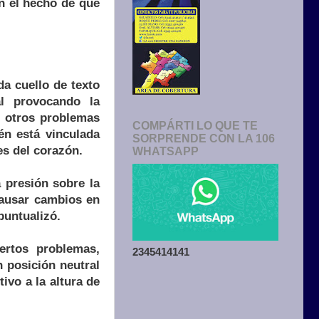
n el hecho de que
da cuello de texto
l provocando la
r otros problemas
COMPÁRTI LO QUE TE
n está vinculada
SORPRENDE CON LA 106
s del corazón.
WHATSAPP
 presión sobre la
 causar cambios en
puntualizó.
ertos problemas,
2345414141
 posición neutral
ivo a la altura de