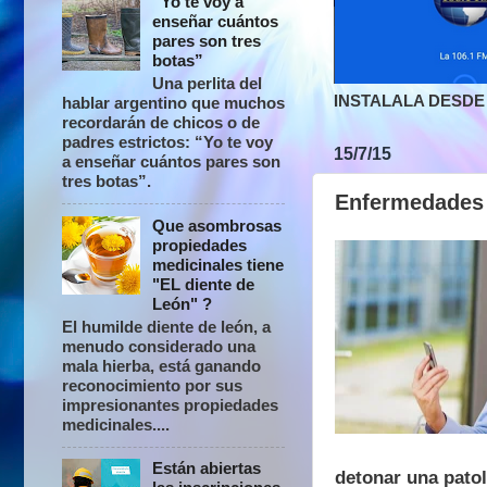
“Yo te voy a
enseñar cuántos
pares son tres
botas”
Una perlita del
INSTALALA DESDE 
hablar argentino que muchos
recordarán de chicos o de
padres estrictos: “Yo te voy
15/7/15
a enseñar cuántos pares son
tres botas”.
Enfermedades 2
Que asombrosas
propiedades
medicinales tiene
"EL diente de
León" ?
El humilde diente de león, a
menudo considerado una
mala hierba, está ganando
reconocimiento por sus
impresionantes propiedades
medicinales....
Están abiertas
detonar una patol