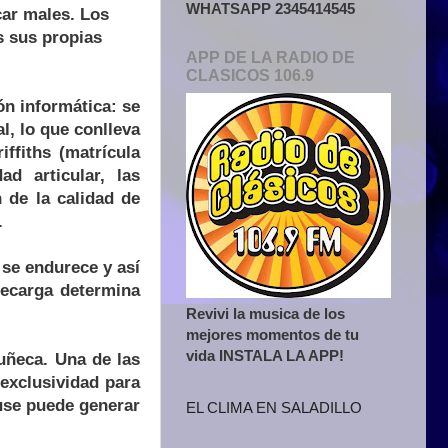
WHATSAPP 2345414545
ar males. Los
s sus propias
APP DE LA RADIO DE
CLASICOS 106.9
n informática: se
, lo que conlleva
ffiths (matrícula
ad articular, las
 de la calidad de
.
 se endurece y así
recarga determina
Revivi la musica de los
mejores momentos de tu
vida INSTALA LA APP!
uñeca. Una de las
exclusividad para
use puede generar
EL CLIMA EN SALADILLO