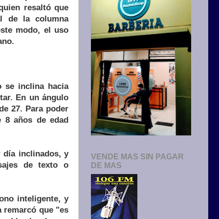
quien resaltó que
nal de la columna
este modo, el uso
ano.
 se inclina hacia
tar. En un ángulo
 de 27. Para poder
de 8 años de edad
día inclinados, y
VENDE MAS SIN PAGAR
sajes de texto o
DE MAS
no inteligente, y
ta remarcó que "es