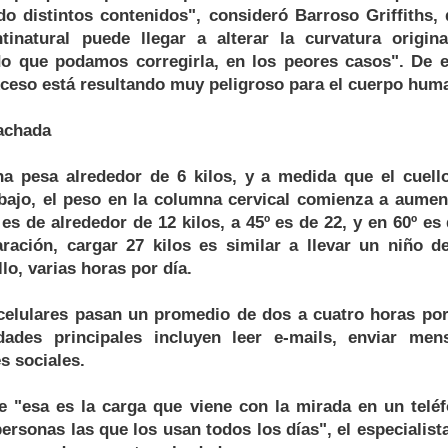
do distintos contenidos", consideró Barroso Griffiths, 
tinatural puede llegar a alterar la curvatura origi
ndo que podamos corregirla, en los peores casos". De 
xceso está resultando muy peligroso para el cuerpo hum
achada
 pesa alrededor de 6 kilos, y a medida que el cuello
abajo, el peso en la columna cervical comienza a aumen
 es de alrededor de 12 kilos, a 45º es de 22, y en 60º es
ación, cargar 27 kilos es similar a llevar un niño 
lo, varias horas por día.
celulares pasan un promedio de dos a cuatro horas por 
idades principales incluyen leer e-mails, enviar men
s sociales.
e "esa es la carga que viene con la mirada en un teléfo
ersonas las que los usan todos los días", el especialis