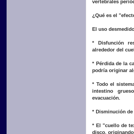
vertebrales perió
¿Qué es el "efect
El uso desmedido
* Disfunción re
alrededor del cuel
* Pérdida de la c
podría originar a
* Todo el sistem
intestino grue
evacuación.
* Disminución de 
* El "cuello de t
disco, originando