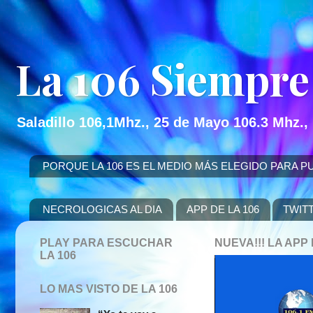
La 106 Siempre
Saladillo 106,1Mhz., 25 de Mayo 106.3 Mhz.,
PORQUE LA 106 ES EL MEDIO MÁS ELEGIDO PARA PUBLICITAR
NECROLOGICAS AL DIA
APP DE LA 106
TWIT
PLAY PARA ESCUCHAR
NUEVA!!! LA AP
LA 106
LO MAS VISTO DE LA 106