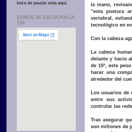
hora de pautar esta aqui
la mano, revisan
"esta postura an
DONDE SE ESCUCHA LA
vertebral, evita
106
tecnológico en e
Con la cabeza ag
La cabeza humana
delante y hacia 
de 15º, este peso
hacer una compar
alrededor del cuel
Los usuarios de 
entre sus activ
controlar las rede
Tras asegurar qu
son millones de p