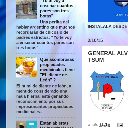
“Yo te voy a
enseñar cuántos
pares son tres
botas”
Una perlita del
INSTALALA DESDE 
hablar argentino que muchos
recordarán de chicos o de
padres estrictos: “Yo te voy
2/10/15
a enseñar cuántos pares son
tres botas”.
GENERAL ALVE
TSUM
Que asombrosas
propiedades
medicinales tiene
"EL diente de
León" ?
El humilde diente de león, a
menudo considerado una
mala hierba, está ganando
reconocimiento por sus
impresionantes propiedades
medicinales....
Están abiertas
a la/s
11:15