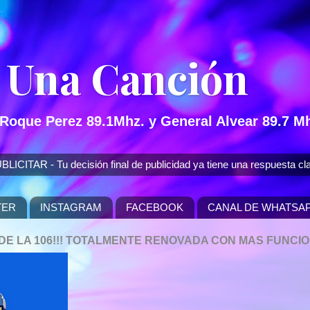
 Una Canción
 Roque Perez 89.1Mhz. y General Alvear 89.7 Mh
 - Tu decisión final de publicidad ya tiene una respuesta cla
TER
INSTAGRAM
FACEBOOK
CANAL DE WHATSA
P DE LA 106!!! TOTALMENTE RENOVADA CON MAS FUNCI