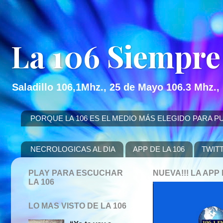
La 106 Siempre
Saladillo 106,1Mhz., 25 de Mayo 106.3 Mhz.,
PORQUE LA 106 ES EL MEDIO MÁS ELEGIDO PARA PUBLICITAR
NECROLOGICAS AL DIA
APP DE LA 106
TWIT
PLAY PARA ESCUCHAR
NUEVA!!! LA AP
LA 106
LO MAS VISTO DE LA 106