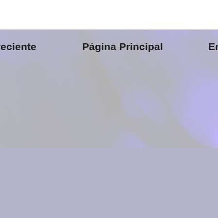
eciente
Página Principal
E