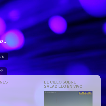
z..
ra.
PP
ONES
EL CIELO SOBRE
SALADILLO EN VIVO