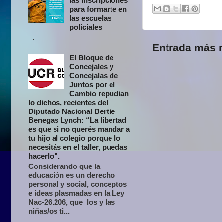
las inscripciones
para formarte en
las escuelas
policiales
.
Entrada más r
El Bloque de
Concejales y
Concejalas de
Juntos por el
Cambio repudian
lo dichos, recientes del
Diputado Nacional Bertie
Benegas Lynch: “La libertad
es que si no querés mandar a
tu hijo al colegio porque lo
necesitás en el taller, puedas
hacerlo”.
Considerando que la
educación es un derecho
personal y social, conceptos
e ideas plasmadas en la Ley
Nac-26.206, que los y las
niñas/os ti...