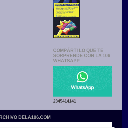
COMPÁRTI LO QUE TE
SORPRENDE CON LA 106
WHATSAPP
2345414141
ARCHIVO DELA106.COM