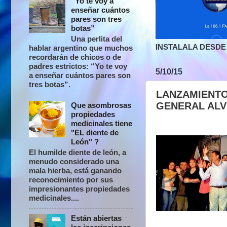
“Yo te voy a
enseñar cuántos
pares son tres
botas”
Una perlita del
INSTALALA DESDE 
hablar argentino que muchos
recordarán de chicos o de
padres estrictos: “Yo te voy
5/10/15
a enseñar cuántos pares son
tres botas”.
LANZAMIENTO
GENERAL AL
Que asombrosas
propiedades
medicinales tiene
"EL diente de
León" ?
El humilde diente de león, a
menudo considerado una
mala hierba, está ganando
reconocimiento por sus
impresionantes propiedades
medicinales....
Están abiertas