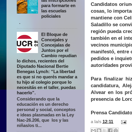
las inscripciones
Candidatos oriun
para formarte en
cosas, lo importa
las escuelas
policiales
mantiene con Celi
.
Saladillo se conv
región pueda crec
El Bloque de
también en el int
Concejales y
vecinos municipio
Concejalas de
Juntos por el
manifestó, entre 
Cambio repudian
pedidos e inquiet
lo dichos, recientes del
autoridades provi
Diputado Nacional Bertie
Benegas Lynch: “La libertad
es que si no querés mandar a
Para finalizar h
tu hijo al colegio porque lo
candidatura, Ale
necesitás en el taller, puedas
Alvear en los p
hacerlo”.
presencia de Lor
Considerando que la
educación es un derecho
personal y social, conceptos
Prensa Candidato
e ideas plasmadas en la Ley
Nac-26.206, que los y las
a la/s
12:11
niñas/os ti...