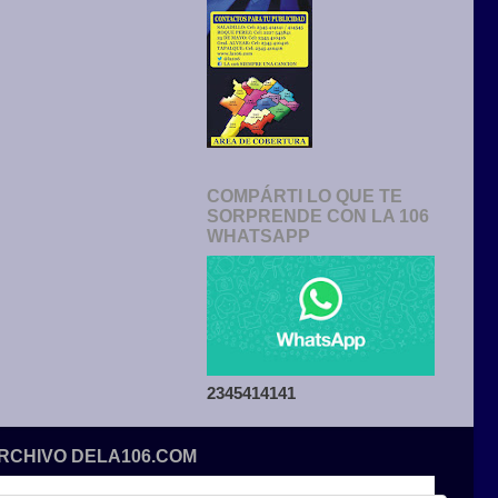
COMPÁRTI LO QUE TE
SORPRENDE CON LA 106
WHATSAPP
2345414141
ARCHIVO DELA106.COM