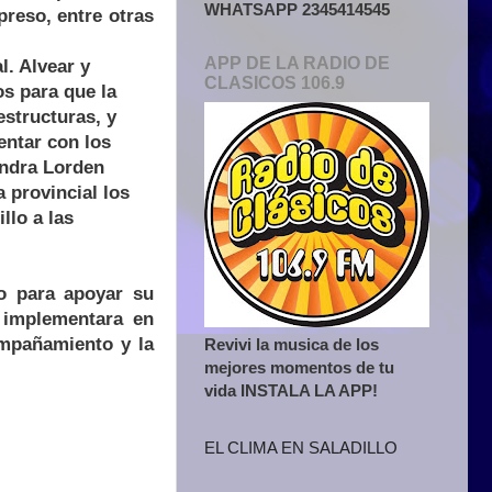
WHATSAPP 2345414545
reso, entre otras
APP DE LA RADIO DE
l. Alvear y
CLASICOS 106.9
os para que la
estructuras, y
entar con los
andra Lorden
 provincial los
llo a las
co para apoyar su
e implementara en
mpañamiento y la
Revivi la musica de los
mejores momentos de tu
vida INSTALA LA APP!
EL CLIMA EN SALADILLO