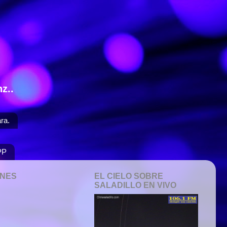
z..
ra.
PP
ONES
EL CIELO SOBRE
SALADILLO EN VIVO