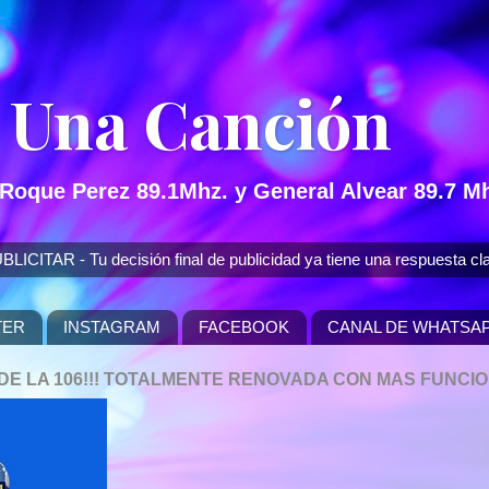
 Una Canción
 Roque Perez 89.1Mhz. y General Alvear 89.7 Mh
 - Tu decisión final de publicidad ya tiene una respuesta cla
TER
INSTAGRAM
FACEBOOK
CANAL DE WHATSA
P DE LA 106!!! TOTALMENTE RENOVADA CON MAS FUNCI