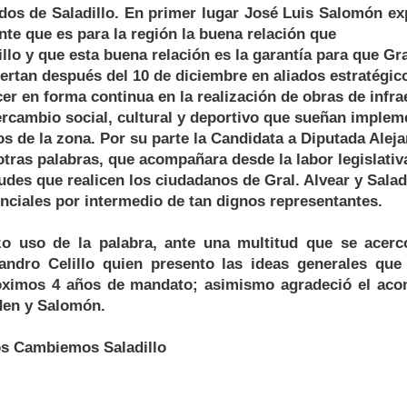
dos de Saladillo. En primer lugar José Luis Salomón exp
nte que es para la región la buena relación que
llo y que esta buena relación es la garantía para que Gra
iertan después del 10 de diciembre en aliados estratégic
er en forma continua en la realización de obras de infra
ercambio social, cultural y deportivo que sueñan implem
s de la zona. Por su parte la Candidata a Diputada Alej
otras palabras, que acompañara desde la labor legislativa
udes que realicen los ciudadanos de Gral. Alvear y Saladi
nciales por intermedio de tan dignos representantes.
izo uso de la palabra, ante una multitud que se acer
jandro Celillo quien presento las ideas generales qu
róximos 4 años de mandato; asimismo agradeció el aco
den y Salomón.
s Cambiemos Saladillo