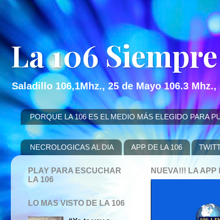
La 106 Siempre
Saladillo 106,1Mhz., 25 de Mayo 106.3 Mhz.,
PORQUE LA 106 ES EL MEDIO MÁS ELEGIDO PARA PUBLICITAR
NECROLOGICAS AL DIA
APP DE LA 106
TWIT
PLAY PARA ESCUCHAR
NUEVA!!! LA AP
LA 106
LO MAS VISTO DE LA 106