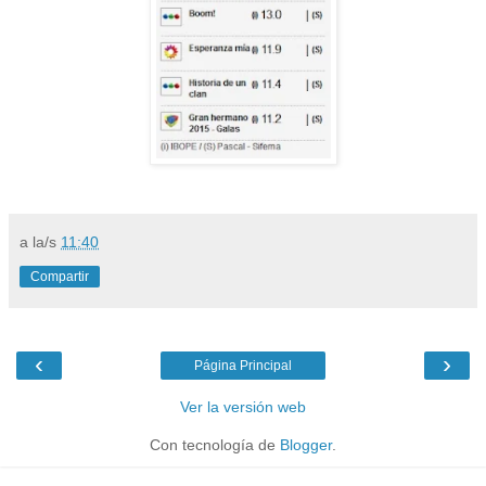
a la/s
11:40
Compartir
‹
›
Página Principal
Ver la versión web
Con tecnología de
Blogger
.