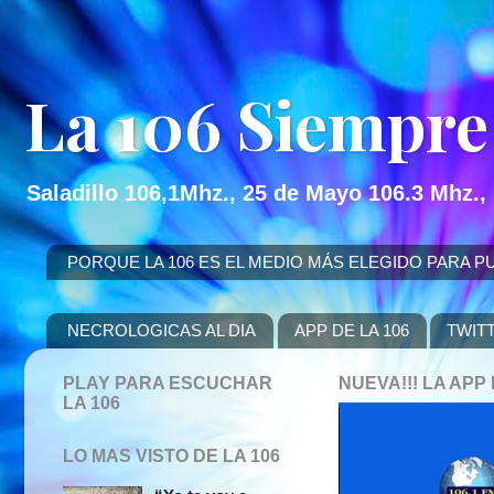
La 106 Siempre
Saladillo 106,1Mhz., 25 de Mayo 106.3 Mhz.,
PORQUE LA 106 ES EL MEDIO MÁS ELEGIDO PARA PUBLICITAR
NECROLOGICAS AL DIA
APP DE LA 106
TWIT
PLAY PARA ESCUCHAR
NUEVA!!! LA AP
LA 106
LO MAS VISTO DE LA 106