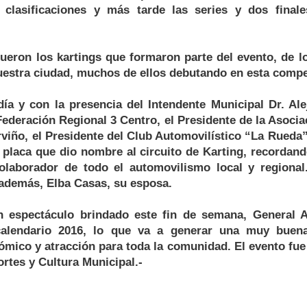
s clasificaciones y más tarde las series y dos final
fueron los kartings que formaron parte del evento, de l
estra ciudad, muchos de ellos debutando en esta compe
a y con la presencia del Intendente Municipal Dr. Alej
Federación Regional 3 Centro, el Presidente de la Asocia
rviño, el Presidente del Club Automovilístico “La Rueda
placa que dio nombre al circuito de Karting, recordand
colaborador de todo el automovilismo local y regiona
 además, Elba Casas, su esposa.
n espectáculo brindado este fin de semana, General A
calendario 2016, lo que va a generar una muy buen
mico y atracción para toda la comunidad. El evento fue 
rtes y Cultura Municipal.-