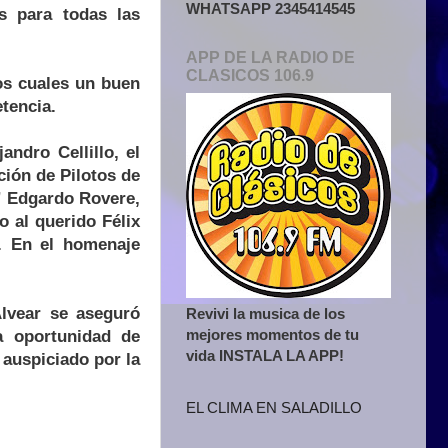
WHATSAPP 2345414545
es para todas las
APP DE LA RADIO DE
CLASICOS 106.9
os cuales un buen
tencia.
andro Cellillo, el
ción de Pilotos de
” Edgardo Rovere,
o al querido Félix
l. En el homenaje
lvear se aseguró
Revivi la musica de los
mejores momentos de tu
a oportunidad de
vida INSTALA LA APP!
auspiciado por la
EL CLIMA EN SALADILLO