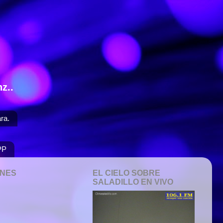
z..
ra.
PP
ONES
EL CIELO SOBRE
SALADILLO EN VIVO