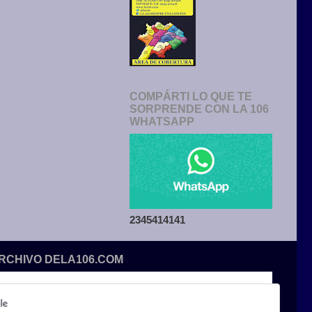
COMPÁRTI LO QUE TE
SORPRENDE CON LA 106
WHATSAPP
2345414141
ARCHIVO DELA106.COM