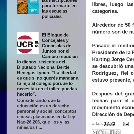
las inscripciones
libres, luego la
para formarte en
categorías.
las escuelas
policiales
.
Alrededor de 50 
número son de nu
El Bloque de
Concejales y
Pasado el mediodí
Concejalas de
Juntos por el
Presidente de la 
Cambio repudian
Karting Jorge Ce
lo dichos, recientes del
se descubrió una 
Diputado Nacional Bertie
Benegas Lynch: “La libertad
Rodríguez, fiel 
es que si no querés mandar a
estuvo presente,
tu hijo al colegio porque lo
necesitás en el taller, puedas
Después del gra
hacerlo”.
fechas para el 
Considerando que la
educación es un derecho
movimiento econó
personal y social, conceptos
Dirección de Depo
e ideas plasmadas en la Ley
Nac-26.206, que los y las
a la/s
12:23
niñas/os ti...