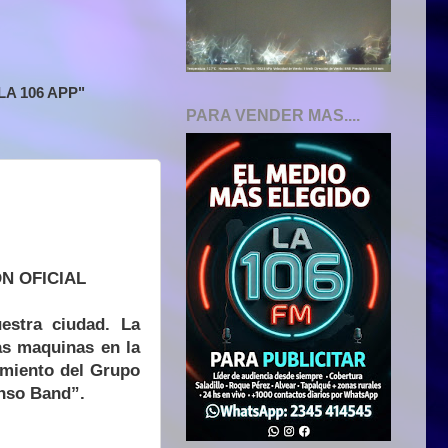
A 106 APP"
PARA VENDER MAS....
N OFICIAL
uestra ciudad. La
las maquinas en la
amiento del Grupo
anso Band”.