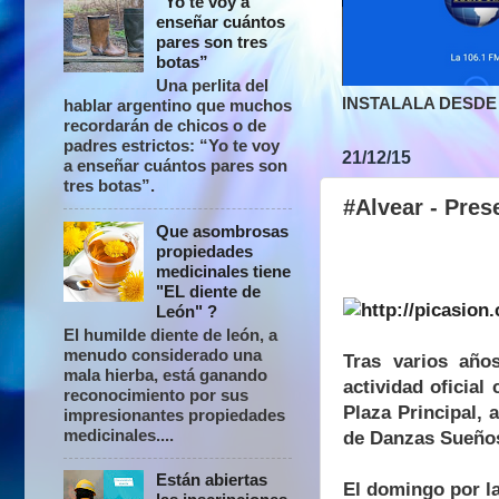
“Yo te voy a
enseñar cuántos
pares son tres
botas”
Una perlita del
INSTALALA DESDE 
hablar argentino que muchos
recordarán de chicos o de
padres estrictos: “Yo te voy
21/12/15
a enseñar cuántos pares son
tres botas”.
#Alvear - Prese
Que asombrosas
propiedades
medicinales tiene
"EL diente de
León" ?
El humilde diente de león, a
menudo considerado una
Tras varios años
mala hierba, está ganando
actividad oficial
reconocimiento por sus
Plaza Principal,
impresionantes propiedades
medicinales....
de Danzas Sueños
Están abiertas
El domingo por l