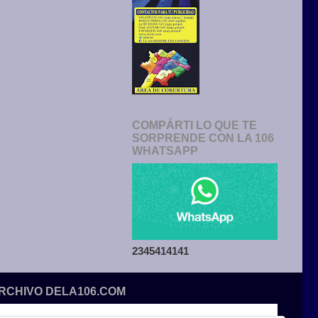
COMPÁRTI LO QUE TE
SORPRENDE CON LA 106
WHATSAPP
2345414141
ARCHIVO DELA106.COM