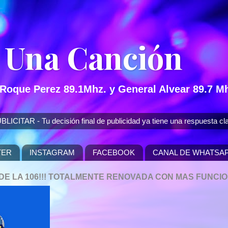
 Una Canción
 Roque Perez 89.1Mhz. y General Alvear 89.7 Mh
 - Tu decisión final de publicidad ya tiene una respuesta cla
TER
INSTAGRAM
FACEBOOK
CANAL DE WHATSA
P DE LA 106!!! TOTALMENTE RENOVADA CON MAS FUNCI