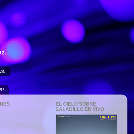
z..
ra.
PP
ONES
EL CIELO SOBRE
SALADILLO EN VIVO