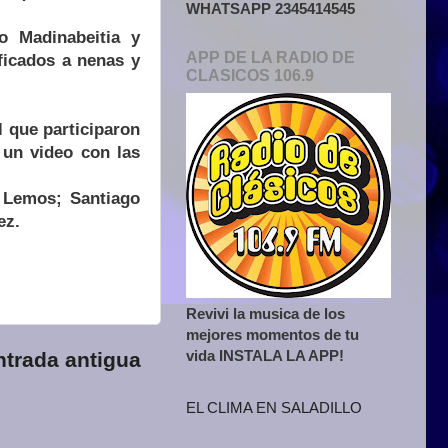
WHATSAPP 2345414545
io Madinabeitia y
APP DE LA RADIO DE
ficados a nenas y
CLASICOS 106.9
l que participaron
 un video con las
í Lemos; Santiago
ez.
Revivi la musica de los
mejores momentos de tu
vida INSTALA LA APP!
ntrada antigua
EL CLIMA EN SALADILLO