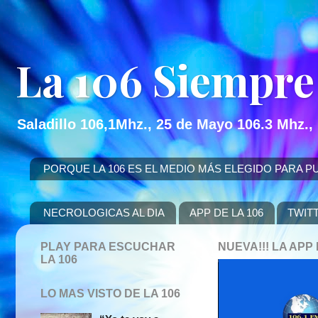
La 106 Siempre
Saladillo 106,1Mhz., 25 de Mayo 106.3 Mhz.,
PORQUE LA 106 ES EL MEDIO MÁS ELEGIDO PARA PUBLICITAR
NECROLOGICAS AL DIA
APP DE LA 106
TWIT
PLAY PARA ESCUCHAR
NUEVA!!! LA AP
LA 106
LO MAS VISTO DE LA 106