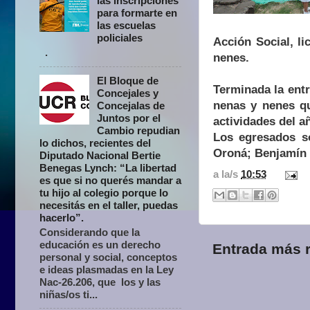
las inscripciones
para formarte en
las escuelas
policiales
Acción Social, l
.
nenes.
El Bloque de
Terminada la entr
Concejales y
nenas y nenes qu
Concejalas de
Juntos por el
actividades del a
Cambio repudian
Los egresados so
lo dichos, recientes del
Oroná; Benjamín 
Diputado Nacional Bertie
Benegas Lynch: “La libertad
a la/s
10:53
es que si no querés mandar a
tu hijo al colegio porque lo
necesitás en el taller, puedas
hacerlo”.
Considerando que la
educación es un derecho
Entrada más r
personal y social, conceptos
e ideas plasmadas en la Ley
Nac-26.206, que los y las
niñas/os ti...