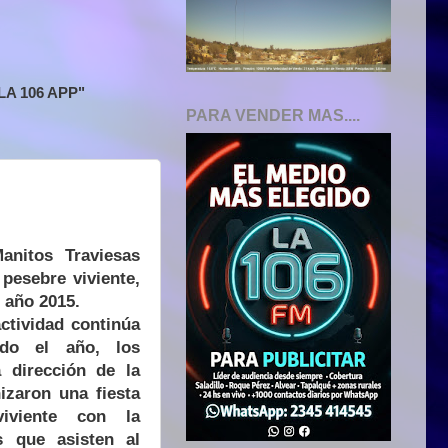
A 106 APP"
PARA VENDER MAS....
anitos Traviesas
 pesebre viviente,
l año 2015.
ctividad continúa
do el año, los
a dirección de la
izaron una fiesta
viente con la
s que asisten al