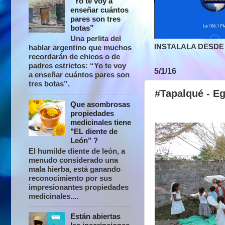
“Yo te voy a
enseñar cuántos
pares son tres
botas”
Una perlita del
INSTALALA DESDE 
hablar argentino que muchos
recordarán de chicos o de
padres estrictos: “Yo te voy
5/1/16
a enseñar cuántos pares son
tres botas”.
#Tapalqué - Eg
Que asombrosas
propiedades
medicinales tiene
"EL diente de
León" ?
El humilde diente de león, a
menudo considerado una
mala hierba, está ganando
reconocimiento por sus
impresionantes propiedades
medicinales....
Están abiertas