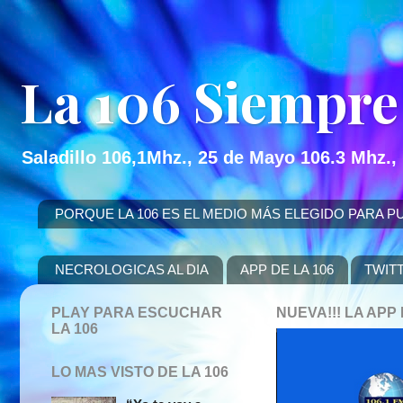
La 106 Siempre
Saladillo 106,1Mhz., 25 de Mayo 106.3 Mhz.,
PORQUE LA 106 ES EL MEDIO MÁS ELEGIDO PARA PUBLICITAR
NECROLOGICAS AL DIA
APP DE LA 106
TWIT
PLAY PARA ESCUCHAR
NUEVA!!! LA AP
LA 106
LO MAS VISTO DE LA 106