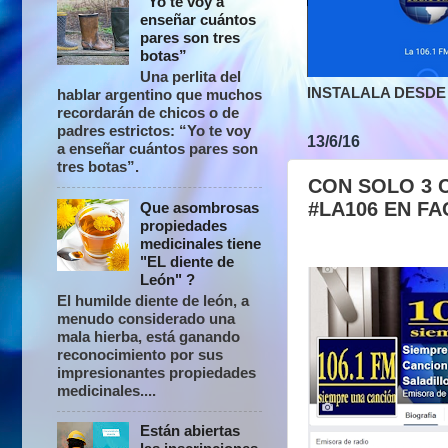
“Yo te voy a
enseñar cuántos
pares son tres
botas”
Una perlita del
INSTALALA DESDE 
hablar argentino que muchos
recordarán de chicos o de
padres estrictos: “Yo te voy
13/6/16
a enseñar cuántos pares son
tres botas”.
CON SOLO 3 C
#LA106 EN F
Que asombrosas
propiedades
medicinales tiene
"EL diente de
León" ?
El humilde diente de león, a
menudo considerado una
mala hierba, está ganando
reconocimiento por sus
impresionantes propiedades
medicinales....
Están abiertas