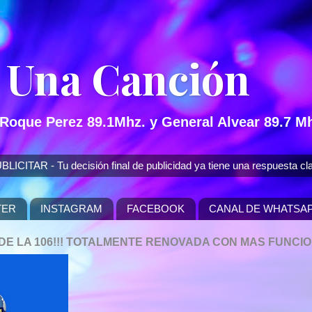
 Una Canción
 Roque Perez 89.1Mhz. y General Alvear 89.7 Mh
 - Tu decisión final de publicidad ya tiene una respuesta cla
TER
INSTAGRAM
FACEBOOK
CANAL DE WHATSA
P DE LA 106!!! TOTALMENTE RENOVADA CON MAS FUNCI