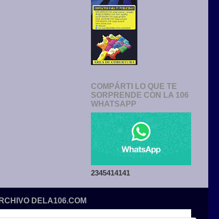
COMPÁRTI LO QUE TE
SORPRENDE CON LA 106
WHATSAPP
2345414141
ARCHIVO DELA106.COM