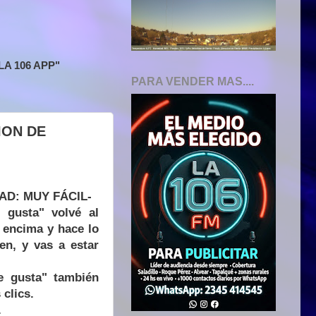
A 106 APP"
PARA VENDER MAS....
ION DE
AD: MUY FÁCIL-
 gusta" volvé al
 encima y hace lo
en, y vas a estar
e gusta" también
 clics.
.