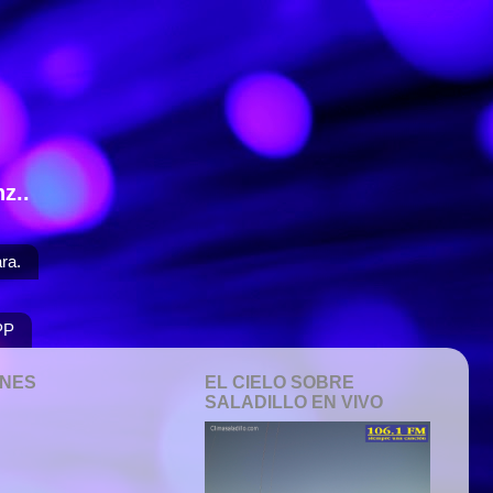
z..
ra.
PP
ONES
EL CIELO SOBRE
SALADILLO EN VIVO