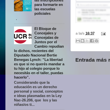
las inscripciones
para formarte en
las escuelas
policiales
.
El Bloque de
Concejales y
a la/s
16:37
Concejalas de
Juntos por el
Cambio repudian
lo dichos, recientes del
Diputado Nacional Bertie
Entrada más r
Benegas Lynch: “La libertad
es que si no querés mandar a
tu hijo al colegio porque lo
necesitás en el taller, puedas
hacerlo”.
Considerando que la
educación es un derecho
personal y social, conceptos
e ideas plasmadas en la Ley
Nac-26.206, que los y las
niñas/os ti...