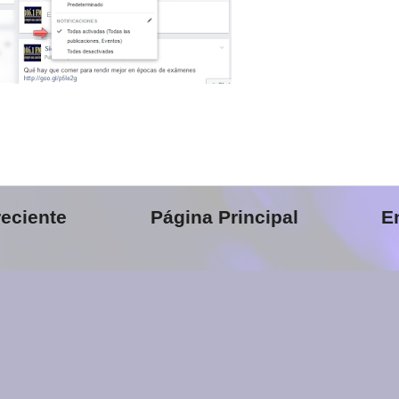
eciente
Página Principal
E