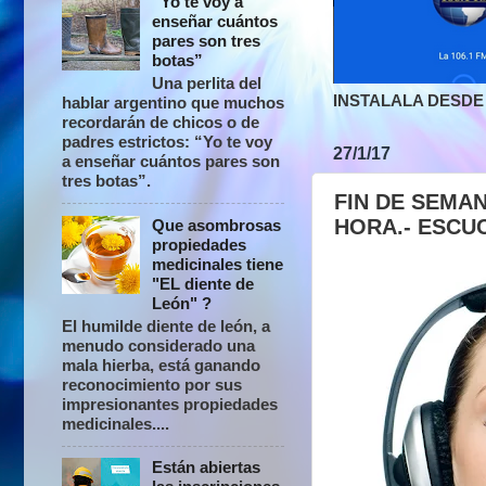
“Yo te voy a
enseñar cuántos
pares son tres
botas”
Una perlita del
INSTALALA DESDE 
hablar argentino que muchos
recordarán de chicos o de
padres estrictos: “Yo te voy
27/1/17
a enseñar cuántos pares son
tres botas”.
FIN DE SEMAN
HORA.- ESCU
Que asombrosas
propiedades
medicinales tiene
"EL diente de
León" ?
El humilde diente de león, a
menudo considerado una
mala hierba, está ganando
reconocimiento por sus
impresionantes propiedades
medicinales....
Están abiertas