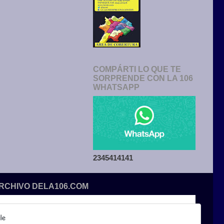
COMPÁRTI LO QUE TE
SORPRENDE CON LA 106
WHATSAPP
2345414141
ARCHIVO DELA106.COM