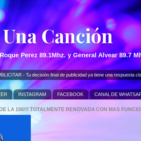
 Una Canción
 Roque Perez 89.1Mhz. y General Alvear 89.7 Mh
 - Tu decisión final de publicidad ya tiene una respuesta cla
TER
INSTAGRAM
FACEBOOK
CANAL DE WHATSA
P DE LA 106!!! TOTALMENTE RENOVADA CON MAS FUNCI