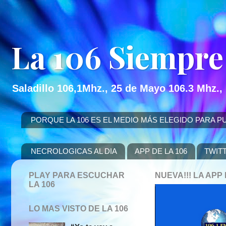
La 106 Siempre
Saladillo 106,1Mhz., 25 de Mayo 106.3 Mhz.,
PORQUE LA 106 ES EL MEDIO MÁS ELEGIDO PARA PUBLICITAR
NECROLOGICAS AL DIA
APP DE LA 106
TWIT
PLAY PARA ESCUCHAR
NUEVA!!! LA AP
LA 106
LO MAS VISTO DE LA 106