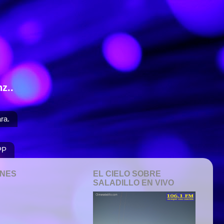
z..
ra.
PP
ONES
EL CIELO SOBRE
SALADILLO EN VIVO