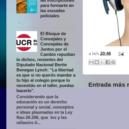
las inscripciones
para formarte en
las escuelas
policiales
.
El Bloque de
Concejales y
Concejalas de
Juntos por el
a la/s
20:46
Cambio repudian
lo dichos, recientes del
Diputado Nacional Bertie
Benegas Lynch: “La libertad
es que si no querés mandar a
tu hijo al colegio porque lo
Entrada más r
necesitás en el taller, puedas
hacerlo”.
Considerando que la
educación es un derecho
personal y social, conceptos
e ideas plasmadas en la Ley
Nac-26.206, que los y las
niñas/os ti...