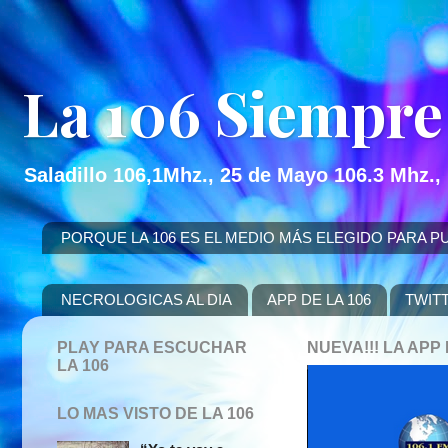
La 106 Siempre
Saladillo 106,1Mhz., 25 de Mayo 106.3 Mhz.,
PORQUE LA 106 ES EL MEDIO MÁS ELEGIDO PARA PUBLICITAR
NECROLOGICAS AL DIA
APP DE LA 106
TWIT
PLAY PARA ESCUCHAR
NUEVA!!! LA AP
LA 106
LO MAS VISTO DE LA 106