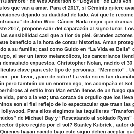
“Rushmore” de Wes Anderson o “Dogville” de Lars von T
tulos que van a amar. Para el 2017, si Géminis quiere ava
cisiones dejando su dualidad de lado. Así que le reco
ontracara" de John Woo. Cáncer Nada mejor que dramas
e 2017, propone salir del caparazón al signo lunar. Lo
las sensibilidad casi que a flor de piel. Grandes actore
ste beneficio a la hora de contar historias. Aman proteg
do a su familia; casi como Guido en “La Vida es Bella”
rgo, al ser un tanto melancólicos, los cancerianos tiend
 demasiado expuestos. Christopher Nolan, nacido el 30 
elículas clave para este tipo de personas: “Memento” . 
cer: por favor, ¡pare de sufrir! La vida no es tan dramát
ón pero también de un enorme ego, los acompaña el Sol p
erhéroes al estilo Iron Man están llenos de un fuego qu
la vida, pero a la vez; una coraza de orgullo que los llev
ninos son el fiel reflejo de lo espectacular que traen las
ollywood. Para ellos elegimos las taquilleras “Transfor
caídos” de Michael Bay y “Rescatando al soldado Ryan”
rector típico regido por el sol? Stanley Kubrick , autor 
o Quienes hayan nacido bajo este signo deben aceptar qu