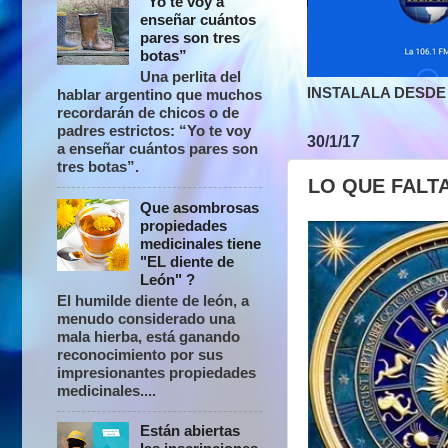
“Yo te voy a
enseñar cuántos
pares son tres
botas”
Una perlita del
INSTALALA DESDE 
hablar argentino que muchos
recordarán de chicos o de
padres estrictos: “Yo te voy
30/1/17
a enseñar cuántos pares son
tres botas”.
LO QUE FALT
Que asombrosas
propiedades
medicinales tiene
"EL diente de
León" ?
El humilde diente de león, a
menudo considerado una
mala hierba, está ganando
reconocimiento por sus
impresionantes propiedades
medicinales....
Están abiertas