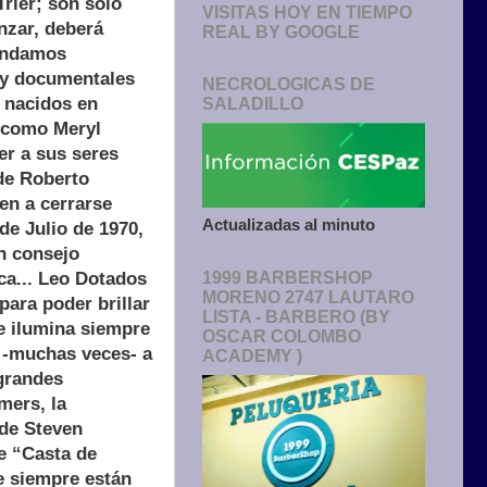
rier; son sólo
VISITAS HOY EN TIEMPO
nzar, deberá
REAL BY GOOGLE
mendamos
 y documentales
NECROLOGICAS DE
s nacidos en
SALADILLO
s como Meryl
er a sus seres
 de Roberto
en a cerrarse
Actualizadas al minuto
de Julio de 1970,
Un consejo
ica... Leo Dotados
1999 BARBERSHOP
MORENO 2747 LAUTARO
ara poder brillar
LISTA - BARBERO (BY
e ilumina siempre
OSCAR COLOMBO
a -muchas veces- a
ACADEMY )
 grandes
mers, la
 de Steven
de “Casta de
e siempre están