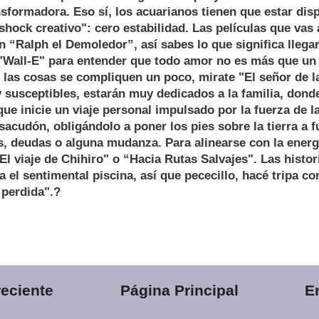
sformadora. Eso sí, los acuarianos tienen que estar dis
"shock creativo": cero estabilidad. Las películas que vas 
n “Ralph el Demoledor”, así sabes lo que significa llegar
 "Wall-E" para entender que todo amor no es más que un 
 las cosas se compliquen un poco, mirate "El señor de 
 y susceptibles, estarán muy dedicados a la familia, don
que inicie un viaje personal impulsado por la fuerza de l
acudón, obligándolo a poner los pies sobre la tierra a f
s, deudas o alguna mudanza. Para alinearse con la energ
l viaje de Chihiro" o “Hacia Rutas Salvajes". Las histori
a el sentimental piscina, así que pececillo, hacé tripa c
 perdida".?
eciente
Página Principal
E