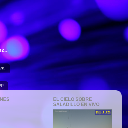
z..
ra.
PP
ONES
EL CIELO SOBRE
SALADILLO EN VIVO