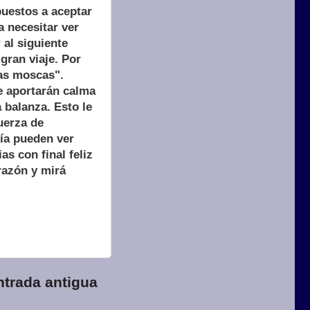
puestos a aceptar
a necesitar ver
 al siguiente
gran viaje. Por
las moscas".
de aportarán calma
a balanza. Esto le
uerza de
ía pueden ver
as con final feliz
orazón y mirá
ntrada antigua