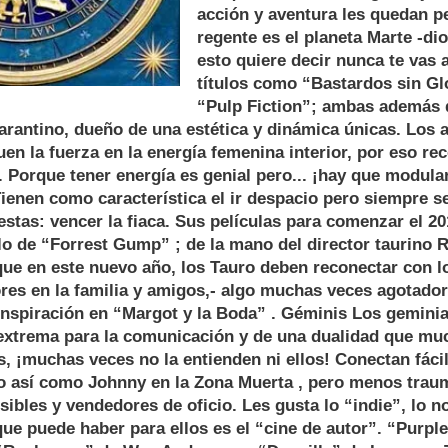
acción y aventura les quedan pe
regente es el planeta Marte -dio
esto quiere decir nunca te vas 
títulos como “Bastardos sin Glo
“Pulp Fiction”; ambas además d
arantino, dueño de una estética y dinámica únicas. Los 
en la fuerza en la energía femenina interior, por eso r
 Porque tener energía es genial pero... ¡hay que modular
ienen como característica el ir despacio pero siempre s
estas: vencer la fiaca. Sus películas para comenzar el 20
tilo de “Forrest Gump” ; de la mano del director taurino
que en este nuevo año, los Tauro deben reconectar con l
res en la familia y amigos,- algo muchas veces agotado
inspiración en “Margot y la Boda” . Géminis Los gemini
 extrema para la comunicación y de una dualidad que mu
, ¡muchas veces no la entienden ni ellos! Conectan fáci
go así como Johnny en la Zona Muerta , pero menos trau
sibles y vendedores de oficio. Les gusta lo “indie”, lo n
que puede haber para ellos es el “cine de autor”. “Purpl