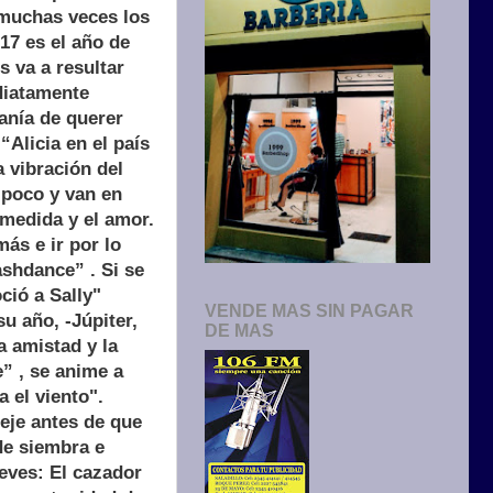
 muchas veces los
17 es el año de
s va a resultar
ediatamente
manía de querer
Alicia en el país
a vibración del
 poco y van en
 medida y el amor.
ás e ir por lo
ashdance” . Si se
ció a Sally"
VENDE MAS SIN PAGAR
u año, -Júpiter,
DE MAS
a amistad y la
e” , se anime a
 el viento".
eje antes de que
de siembra e
eves: El cazador