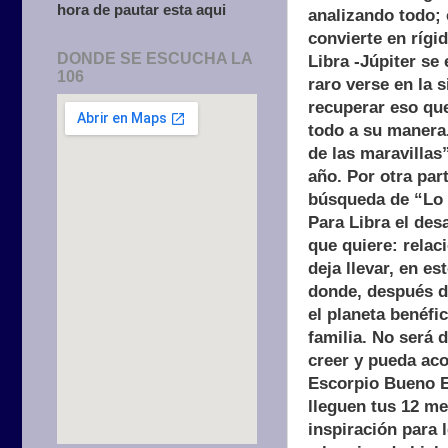
hora de pautar esta aqui
analizando todo;
convierte en rígi
DONDE SE ESCUCHA LA
Libra -Júpiter se 
106
raro verse en la 
recuperar eso que
todo a su manera.
de las maravillas”
año. Por otra par
búsqueda de “Lo q
Para Libra el des
que quiere: relac
deja llevar, en e
donde, después de
el planeta benéfi
familia. No será 
creer y pueda aco
Escorpio Bueno Es
lleguen tus 12 me
inspiración para 