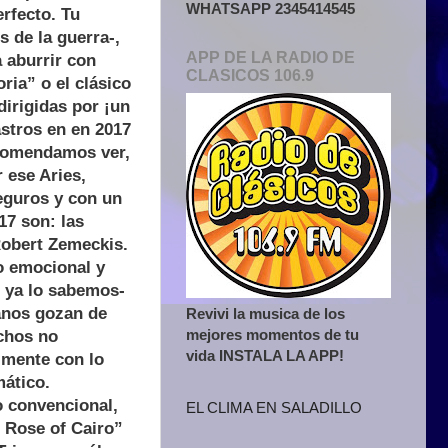
WHATSAPP 2345414545
rfecto. Tu
s de la guerra-,
APP DE LA RADIO DE
a aburrir con
CLASICOS 106.9
ria” o el clásico
irigidas por ¡un
astros en en 2017
ecomendamos ver,
 ese Aries,
eguros y con un
17 son: las
 Robert Zemeckis.
o emocional y
r ya lo sabemos-
anos gozan de
Revivi la musica de los
mejores momentos de tu
chos no
vida INSTALA LA APP!
lmente con lo
mático.
o convencional,
EL CLIMA EN SALADILLO
e Rose of Cairo”