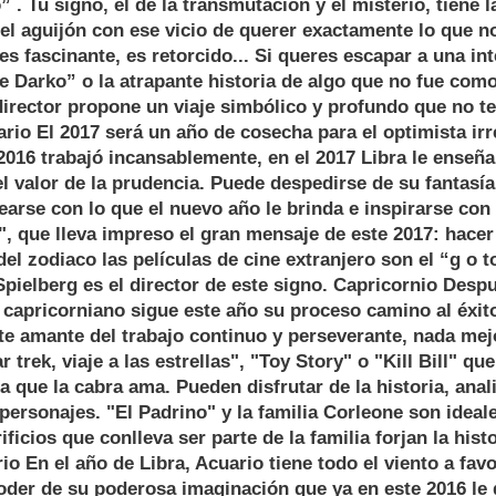
o” . Tu signo, el de la transmutación y el misterio, tiene
 el aguijón con ese vicio de querer exactamente lo que no
es fascinante, es retorcido... Si queres escapar a una in
e Darko” o la atrapante historia de algo que no fue co
irector propone un viaje simbólico y profundo que no te
tario El 2017 será un año de cosecha para el optimista ir
 2016 trabajó incansablemente, en el 2017 Libra le enseña
 el valor de la prudencia. Puede despedirse de su fantasí
nearse con lo que el nuevo año le brinda e inspirarse con
", que lleva impreso el gran mensaje de este 2017: hace
el zodiaco las películas de cine extranjero son el “g o to
pielberg es el director de este signo. Capricornio Desp
 capricorniano sigue este año su proceso camino al éxit
te amante del trabajo continuo y perseverante, nada mej
r trek, viaje a las estrellas", "Toy Story" o "Kill Bill" qu
a que la cabra ama. Pueden disfrutar de la historia, anali
 personajes. "El Padrino" y la familia Corleone son ideal
ficios que conlleva ser parte de la familia forjan la histo
io En el año de Libra, Acuario tiene todo el viento a fav
oder de su poderosa imaginación que ya en este 2016 le