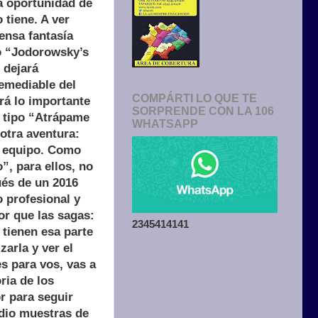
 la oportunidad de
 tiene. A ver
tensa fantasía
mo “Jodorowsky’s
 dejará
remediable del
COMPÁRTI LO QUE TE
rá lo importante
SORPRENDE CON LA 106
a tipo “Atrápame
WHATSAPP
 otra aventura:
r equipo. Como
”, para ellos, no
ués de un 2016
o profesional y
or que las sagas:
2345414141
e tienen esa parte
zarla y ver el
es para vos, vas a
ria de los
or para seguir
 dio muestras de