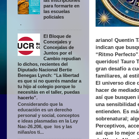
las inscripciones
para formarte en
las escuelas
policiales
.
El Bloque de
ariano! Quentin T
Concejales y
indican que busqu
Concejalas de
Juntos por el
“Ritmo Perfecto”.
Cambio repudian
queridos! Tauro T
lo dichos, recientes del
gran desafío a cu
Diputado Nacional Bertie
Benegas Lynch: “La libertad
familiares, al es
es que si no querés mandar a
El universo dice 
tu hijo al colegio porque lo
hacer de mediado
necesitás en el taller, puedas
así que busquen 
hacerlo”.
una sensibilidad
Considerando que la
educación es un derecho
entienden. Es más
personal y social, conceptos
sobrenatural; al
e ideas plasmadas en la Ley
Perceptivos, acce
Nac-26.206, que los y las
niñas/os ti...
así que lo mejor 