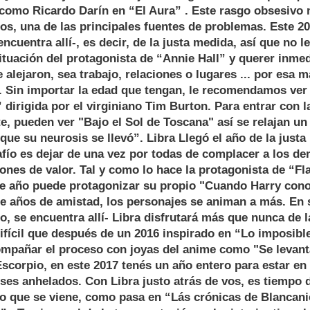
 como Ricardo Darín en “El Aura” . Este rasgo obsesivo
dos, una de las principales fuentes de problemas. Este 20
encuentra allí-, es decir, de la justa medida, así que no le
situación del protagonista de “Annie Hall” y querer inm
 alejaron, sea trabajo, relaciones o lugares ... por esa 
 Sin importar la edad que tengan, le recomendamos ver “
 dirigida por el virginiano Tim Burton. Para entrar con l
te, pueden ver "Bajo el Sol de Toscana" así se relajan un
ue su neurosis se llevó”. Libra Llegó el año de la justa
afío es dejar de una vez por todas de complacer a los dem
iones de valor. Tal y como lo hace la protagonista de “Fl
ste año puede protagonizar su propio "Cuando Harry cono
 años de amistad, los personajes se animan a más. En s
co, se encuentra allí- Libra disfrutará más que nunca de l
difícil que después de un 2016 inspirado en “Lo imposibl
mpañar el proceso con joyas del anime como "Se levanta
corpio, en este 2017 tenés un año entero para estar en 
ses anhelados. Con Libra justo atrás de vos, es tiempo 
lo que se viene, como pasa en “Lás crónicas de Blancani