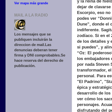
y la reina de hiel
Ver mapa más grande
dejar de clavarse
Escorpio, eso no 
MAIL A LA RADIO
podes ver “Donni
Dune”, donde el d
indiferente. Sagi
Los mensajes que se
zodíaco. Si en el
publiquen incluirán la
de los detalles y
direccion de mail.Las
si puedes”, y ali
denuncias deberan tener
“Oz: El poderoso
firma y DNI comprobables.Se
los embajadores d
hace reserva del derecho de
por nada Steven S
publicación.
transformador, el
personal. Para es
"El Padrino", "Sta
épica y estratégic
desarrollo de los
ver cómo los sacri
personajes. Acuar
disfrutando del p