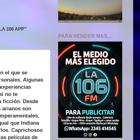
A 106 APP"
PARA VENDER MAS....
n el que se
rsonales. Algunas
experiencias
i no te
a ficción. Desde
s arianos son
temperamentales,
ual que Indiana
fíos. Caprichosos
las películas de