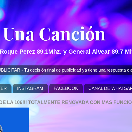
 Una Canción
 Roque Perez 89.1Mhz. y General Alvear 89.7 Mh
 - Tu decisión final de publicidad ya tiene una respuesta cla
TER
INSTAGRAM
FACEBOOK
CANAL DE WHATSA
P DE LA 106!!! TOTALMENTE RENOVADA CON MAS FUNCI