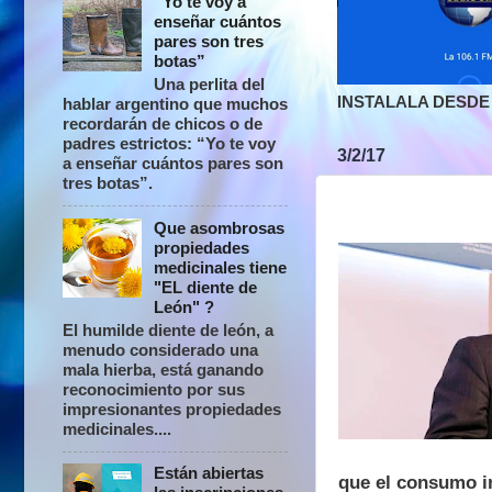
“Yo te voy a
enseñar cuántos
pares son tres
botas”
Una perlita del
INSTALALA DESDE 
hablar argentino que muchos
recordarán de chicos o de
padres estrictos: “Yo te voy
3/2/17
a enseñar cuántos pares son
tres botas”.
Que asombrosas
propiedades
medicinales tiene
"EL diente de
León" ?
El humilde diente de león, a
menudo considerado una
mala hierba, está ganando
reconocimiento por sus
impresionantes propiedades
medicinales....
Están abiertas
que el consumo in