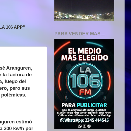
A 106 APP"
PARA VENDER MAS....
osé Aranguren,
e la factura de
a, luego del
ero, pero sus
 polémicas.
nguren estimó
 a 300 kw/h por