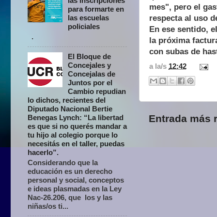
las inscripciones
mes", pero el gas
para formarte en
respecta al uso d
las escuelas
policiales
En ese sentido, e
.
la próxima factur
con
subas de hast
El Bloque de
Concejales y
a la/s
12:42
Concejalas de
Juntos por el
Cambio repudian
lo dichos, recientes del
Diputado Nacional Bertie
Entrada más r
Benegas Lynch: “La libertad
es que si no querés mandar a
tu hijo al colegio porque lo
necesitás en el taller, puedas
hacerlo”.
Considerando que la
educación es un derecho
personal y social, conceptos
e ideas plasmadas en la Ley
Nac-26.206, que los y las
niñas/os ti...