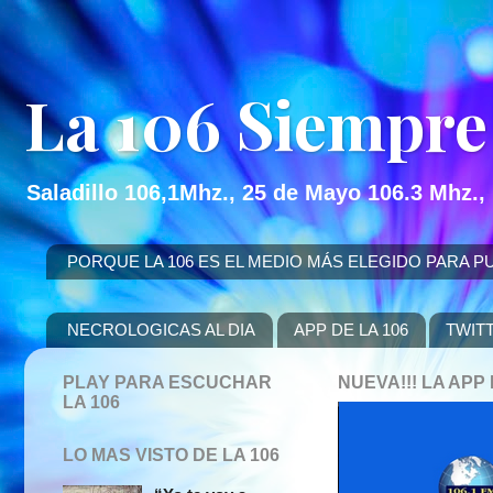
La 106 Siempre
Saladillo 106,1Mhz., 25 de Mayo 106.3 Mhz.,
PORQUE LA 106 ES EL MEDIO MÁS ELEGIDO PARA PUBLICITAR
NECROLOGICAS AL DIA
APP DE LA 106
TWIT
PLAY PARA ESCUCHAR
NUEVA!!! LA AP
LA 106
LO MAS VISTO DE LA 106