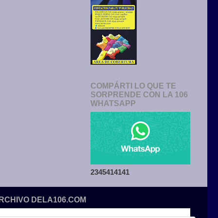
COMPÁRTI LO QUE TE
SORPRENDE CON LA 106
WHATSAPP
2345414141
ARCHIVO DELA106.COM