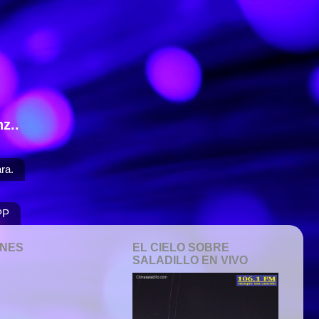
z..
ra.
PP
ONES
EL CIELO SOBRE
SALADILLO EN VIVO