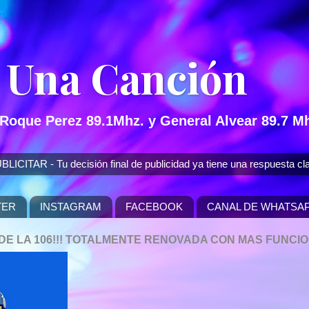
 Una Canción
 Roque Perez 89.1Mhz. y General Alvear 89.7 Mh
 - Tu decisión final de publicidad ya tiene una respuesta cla
TER
INSTAGRAM
FACEBOOK
CANAL DE WHATSA
P DE LA 106!!! TOTALMENTE RENOVADA CON MAS FUNCI