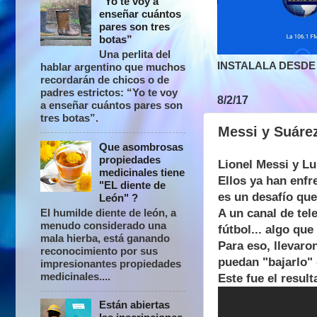
“Yo te voy a
enseñar cuántos
pares son tres
botas”
Una perlita del
INSTALALA DESDE 
hablar argentino que muchos
recordarán de chicos o de
padres estrictos: “Yo te voy
8/2/17
a enseñar cuántos pares son
tres botas”.
Messi y Suárez
Que asombrosas
propiedades
Lionel Messi y L
medicinales tiene
Ellos ya han enfr
"EL diente de
es un desafío qu
León" ?
A un canal de tel
El humilde diente de león, a
menudo considerado una
fútbol... algo que
mala hierba, está ganando
Para eso, llevaro
reconocimiento por sus
puedan "bajarlo" 
impresionantes propiedades
medicinales....
Este fue el result
Están abiertas