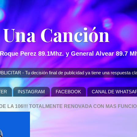
 Una Canción
 Roque Perez 89.1Mhz. y General Alvear 89.7 Mh
 - Tu decisión final de publicidad ya tiene una respuesta cla
TER
INSTAGRAM
FACEBOOK
CANAL DE WHATSA
P DE LA 106!!! TOTALMENTE RENOVADA CON MAS FUNCI