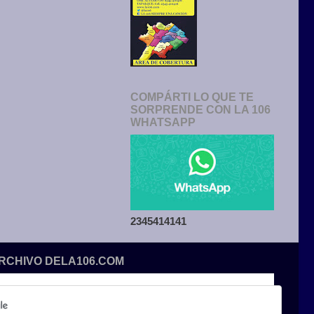
COMPÁRTI LO QUE TE
SORPRENDE CON LA 106
WHATSAPP
2345414141
ARCHIVO DELA106.COM