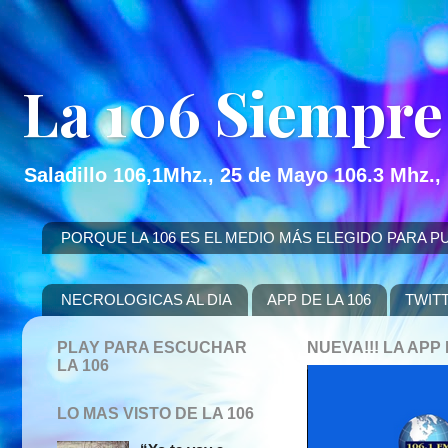
La 106 Siempre
Saladillo 106,1Mhz., 25 de Mayo 106.3 Mhz.,
PORQUE LA 106 ES EL MEDIO MÁS ELEGIDO PARA PUBLICITAR
NECROLOGICAS AL DIA
APP DE LA 106
TWIT
PLAY PARA ESCUCHAR
NUEVA!!! LA AP
LA 106
LO MAS VISTO DE LA 106