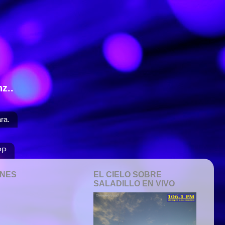
z..
ra.
PP
ONES
EL CIELO SOBRE
SALADILLO EN VIVO