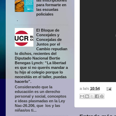
las inscripciones
para formarte en
las escuelas
policiales
.
El Bloque de
Concejales y
Concejalas de
Juntos por el
Cambio repudian
lo dichos, recientes del
Diputado Nacional Bertie
Benegas Lynch: “La libertad
es que si no querés mandar a
tu hijo al colegio porque lo
necesitás en el taller, puedas
hacerlo”.
Considerando que la
a la/s
10:54
educación es un derecho
personal y social, conceptos
e ideas plasmadas en la Ley
Nac-26.206, que los y las
niñas/os ti...