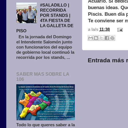
Acuario. Si dedic
#SALADILLO |
buenas ideas. Que
RECORRIDA
Piscis. Buen día 
POR STANDS |
Te conviene ser m
4TA FIESTA DE
LA GALLETA DE
a la/s
11:38
PISO
En la jornada del Domingo
el Intendente Salomón junto
con funcionarios del equipo
de gobierno local continuó la
recorrida por los stands, ...
Entrada más r
SABER MAS SOBRE LA
106
Todo lo que queres saber a la