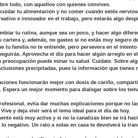
bre todo, con aquellos con quienes convives.
cuidar tu alimentación y no comer cuando estés nervioso
eativo e innovador en el trabajo, pero estarás algo desp
mbiar tu rutina, aunque sea un poco, y hacer algo difere
tu cartera y, además, no gastes si no estás muy seguro d
ue tu familia no te entiende, pero persevera en el intento
eguirás. Aprovecha el día para hacer algún arreglo en el
a preocupación puede minar tu salud. Cuídate. Sobre al
clusiones precipitadas, pues la información que tienes 
laciones funcionarán mejor con dosis de cariño, compar
a. Espera un mejor momento para dialogar sobre los tem
profesional, evita dar muchas explicaciones porque no la
Vive y deja vivir será el lema ideal para el día de hoy.
ente está muy activa y si no la canalizas bien se irá haci
lo negativo. Un rato a solas en casa te devolverá la tra