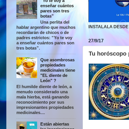
“Yo te voy a
enseñar cuántos
pares son tres
botas”
Una perlita del
INSTALALA DESDE 
hablar argentino que muchos
recordarán de chicos o de
padres estrictos: “Yo te voy
27/9/17
a enseñar cuántos pares son
tres botas”.
Tu horóscopo 
Que asombrosas
propiedades
medicinales tiene
"EL diente de
León" ?
El humilde diente de león, a
menudo considerado una
mala hierba, está ganando
reconocimiento por sus
impresionantes propiedades
medicinales....
Están abiertas