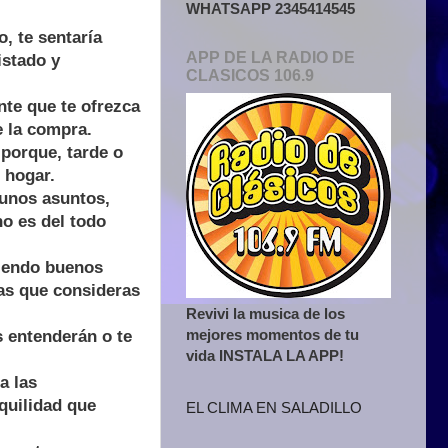
WHATSAPP 2345414545
, te sentaría
APP DE LA RADIO DE
istado y
CLASICOS 106.9
nte que te ofrezca
e la compra.
 porque, tarde o
 hogar.
gunos asuntos,
no es del todo
tiendo buenos
as que consideras
Revivi la musica de los
mejores momentos de tu
s entenderán o te
vida INSTALA LA APP!
a las
nquilidad que
EL CLIMA EN SALADILLO