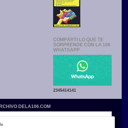
COMPÁRTI LO QUE TE
SORPRENDE CON LA 106
WHATSAPP
2345414141
ARCHIVO DELA106.COM