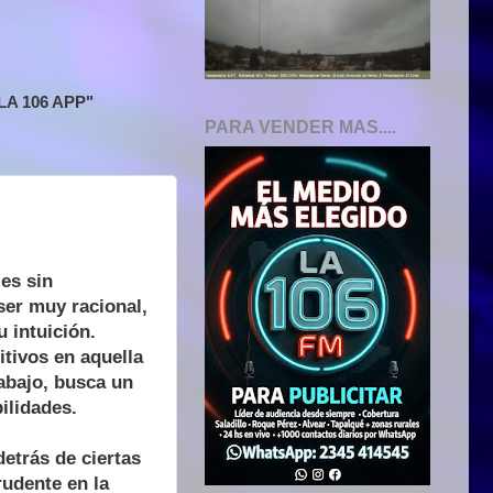
A 106 APP"
PARA VENDER MAS....
les sin
ser muy racional,
u intuición.
tivos en aquella
rabajo, busca un
ilidades.
detrás de ciertas
rudente en la