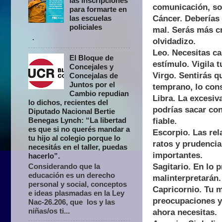
las inscripciones
comunicación, so
para formarte en
Cáncer. Deberías 
las escuelas
policiales
mal. Serás más cr
.
olvidadizo.
Leo. Necesitas ca
El Bloque de
estímulo. Vigila 
Concejales y
Virgo. Sentirás q
Concejalas de
Juntos por el
temprano, lo cons
Cambio repudian
Libra. La excesiv
lo dichos, recientes del
podrías sacar con
Diputado Nacional Bertie
Benegas Lynch: “La libertad
fiable.
es que si no querés mandar a
Escorpio. Las re
tu hijo al colegio porque lo
ratos y prudenci
necesitás en el taller, puedas
importantes.
hacerlo”.
Sagitario. En lo 
Considerando que la
educación es un derecho
malinterpretarán. 
personal y social, conceptos
Capricornio. Tu m
e ideas plasmadas en la Ley
preocupaciones y 
Nac-26.206, que los y las
niñas/os ti...
ahora necesitas.