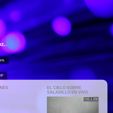
z..
ra.
PP
ONES
EL CIELO SOBRE
SALADILLO EN VIVO