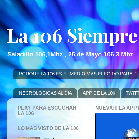
La 106 Siempre
Saladillo 106,1Mhz., 25 de Mayo 106.3 Mhz.,
PORQUE LA 106 ES EL MEDIO MÁS ELEGIDO PARA PUBLICITAR
NECROLOGICAS AL DIA
APP DE LA 106
TWIT
PLAY PARA ESCUCHAR
NUEVA!!! LA AP
LA 106
LO MAS VISTO DE LA 106