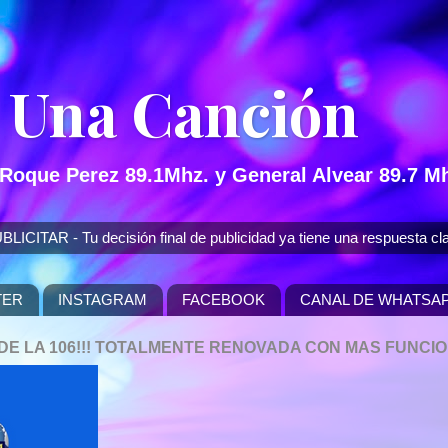
 Una Canción
 Roque Perez 89.1Mhz. y General Alvear 89.7 Mh
 - Tu decisión final de publicidad ya tiene una respuesta cla
TER
INSTAGRAM
FACEBOOK
CANAL DE WHATSA
P DE LA 106!!! TOTALMENTE RENOVADA CON MAS FUNCI