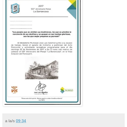
a la/s
09:34