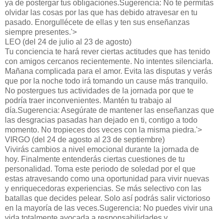
ya de postergar tus obligaciones.Sugerencia: No te permitas
olvidar las cosas por las que has debido atravesar en tu
pasado. Enorgullécete de ellas y ten sus enseñanzas
siempre presentes.'>
LEO (del 24 de julio al 23 de agosto)
Tu conciencia te hará rever ciertas actitudes que has tenido
con amigos cercanos recientemente. No intentes silenciarla.
Mañana complicada para el amor. Evita las disputas y verás
que por la noche todo irá tomando un cause más tranquilo.
No postergues tus actividades de la jornada por que te
podría traer inconvenientes. Mantén tu trabajo al
día.Sugerencia: Asegúrate de mantener las enseñanzas que
las desgracias pasadas han dejado en ti, contigo a todo
momento. No tropieces dos veces con la misma piedra.'>
VIRGO (del 24 de agosto al 23 de septiembre)
Vivirás cambios a nivel emocional durante la jornada de
hoy. Finalmente entenderás ciertas cuestiones de tu
personalidad. Toma este periodo de soledad por el que
estas atravesando como una oportunidad para vivir nuevas
y enriquecedoras experiencias. Se más selectivo con las
batallas que decides pelear. Solo así podrás salir victorioso
en la mayoría de las veces.Sugerencia: No puedes vivir una
vida totalmente avocada a responsabilidades y