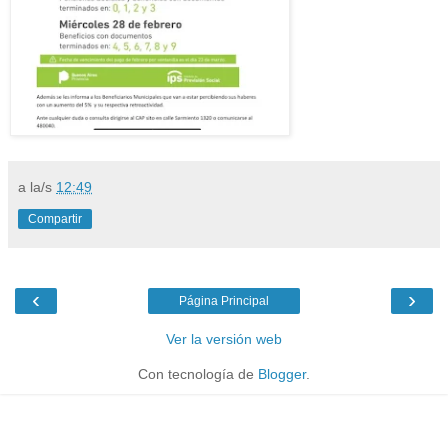
a la/s
12:49
Compartir
‹
›
Página Principal
Ver la versión web
Con tecnología de
Blogger
.