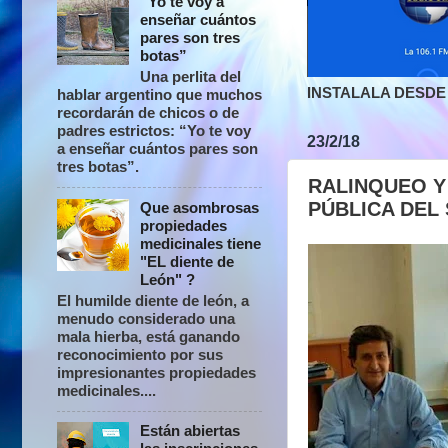
“Yo te voy a
enseñar cuántos
pares son tres
botas”
Una perlita del
INSTALALA DESDE 
hablar argentino que muchos
recordarán de chicos o de
padres estrictos: “Yo te voy
23/2/18
a enseñar cuántos pares son
tres botas”.
RALINQUEO Y
PÚBLICA DEL
Que asombrosas
propiedades
medicinales tiene
"EL diente de
León" ?
El humilde diente de león, a
menudo considerado una
mala hierba, está ganando
reconocimiento por sus
impresionantes propiedades
medicinales....
Están abiertas