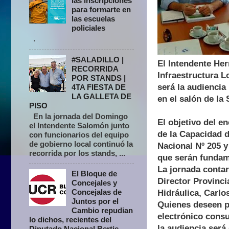
las inscripciones
para formarte en
las escuelas
policiales
.
#SALADILLO |
El Intendente Her
RECORRIDA
Infraestructura L
POR STANDS |
será la audiencia
4TA FIESTA DE
LA GALLETA DE
en el salón de la
PISO
En la jornada del Domingo
El objetivo del e
el Intendente Salomón junto
de la Capacidad d
con funcionarios del equipo
de gobierno local continuó la
Nacional Nº 205 y
recorrida por los stands, ...
que serán fundame
La jornada contar
El Bloque de
Director Provinci
Concejales y
Concejalas de
Hidráulica, Carlos
Juntos por el
Quienes deseen pa
Cambio repudian
electrónico cons
lo dichos, recientes del
la audiencia será
Diputado Nacional Bertie