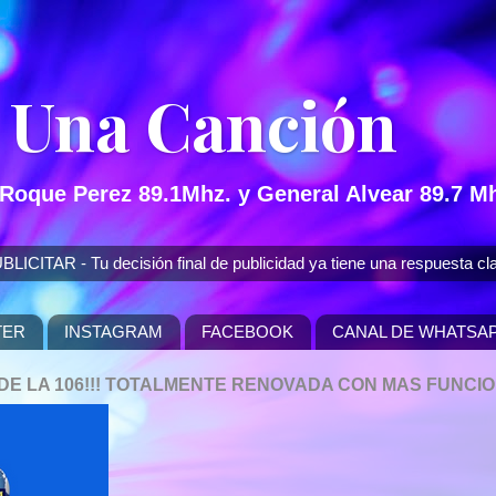
 Una Canción
 Roque Perez 89.1Mhz. y General Alvear 89.7 Mh
 - Tu decisión final de publicidad ya tiene una respuesta cla
TER
INSTAGRAM
FACEBOOK
CANAL DE WHATSA
P DE LA 106!!! TOTALMENTE RENOVADA CON MAS FUNCI