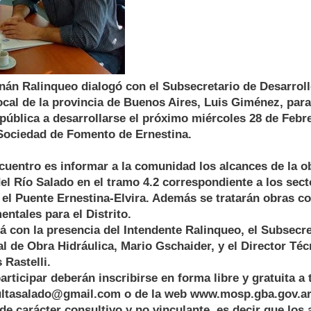
nán Ralinqueo dialogó con el Subsecretario de Desarrol
ocal de la provincia de Buenos Aires, Luis Giménez, par
 pública a desarrollarse el próximo miércoles 28 de Febre
 Sociedad de Fomento de Ernestina.
ncuentro es informar a la comunidad los alcances de la 
el Río Salado en el tramo 4.2 correspondiente a los sec
 el Puente Ernestina-Elvira. Además se tratarán obras 
ntales para el Distrito.
á con la presencia del Intendente Ralinqueo, el Subsecr
al de Obra Hidráulica, Mario Gschaider, y el Director Té
 Rastelli.
rticipar deberán inscribirse en forma libre y gratuita a 
ultasalado@gmail.com o de la web www.mosp.gba.gov.ar.
 de carácter consultivo y no vinculante, es decir que los