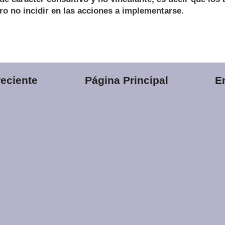
o no incidir en las acciones a implementarse.
eciente
Página Principal
E