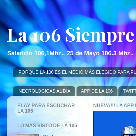
La 106 Siempre
Saladillo 106,1Mhz., 25 de Mayo 106.3 Mhz.,
PORQUE LA 106 ES EL MEDIO MÁS ELEGIDO PARA PUBLICITAR
NECROLOGICAS AL DIA
APP DE LA 106
TWIT
PLAY PARA ESCUCHAR
NUEVA!!! LA AP
LA 106
LO MAS VISTO DE LA 106