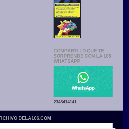
COMPÁRTI LO QUE TE
SORPRENDE CON LA 106
WHATSAPP
2345414141
ARCHIVO DELA106.COM