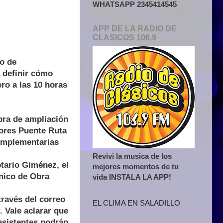
WHATSAPP 2345414545
APP DE LA RADIO DE
CLASICOS 106.9
lo de
a definir cómo
ro a las 10 horas
obra de ampliación
tores Puente Ruta
complementarias
Revivi la musica de los
etario Giménez, el
mejores momentos de tu
cnico de Obra
vida INSTALA LA APP!
través del correo
EL CLIMA EN SALADILLO
 Vale aclarar que
 asistentes podrán