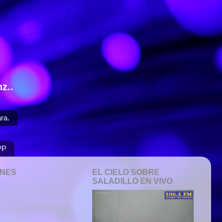
z..
ra.
PP
ONES
EL CIELO SOBRE
SALADILLO EN VIVO