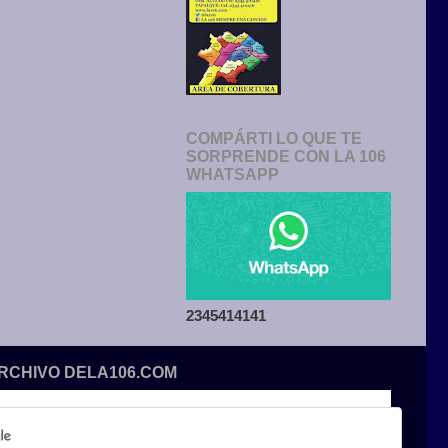
COMPÁRTI LO QUE TE
SORPRENDE CON LA 106
WHATSAPP
2345414141
ARCHIVO DELA106.COM