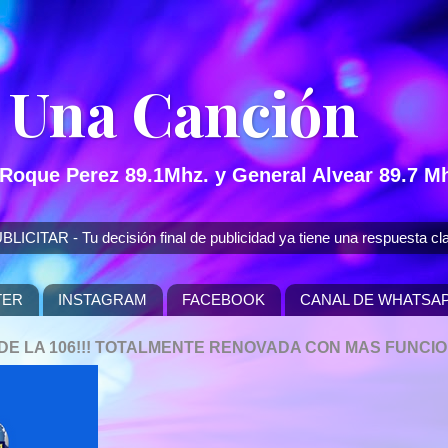
 Una Canción
 Roque Perez 89.1Mhz. y General Alvear 89.7 Mh
 - Tu decisión final de publicidad ya tiene una respuesta cla
TER
INSTAGRAM
FACEBOOK
CANAL DE WHATSA
P DE LA 106!!! TOTALMENTE RENOVADA CON MAS FUNCI