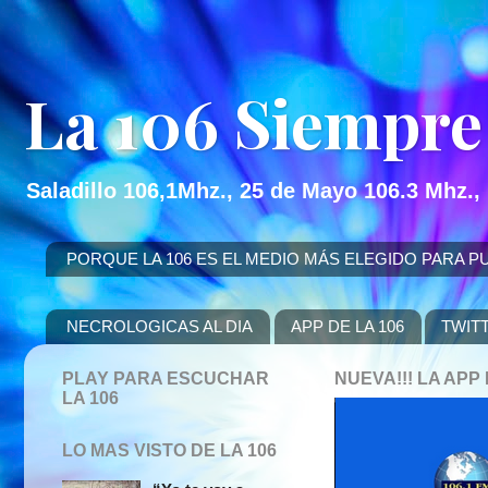
La 106 Siempre
Saladillo 106,1Mhz., 25 de Mayo 106.3 Mhz.,
PORQUE LA 106 ES EL MEDIO MÁS ELEGIDO PARA PUBLICITAR
NECROLOGICAS AL DIA
APP DE LA 106
TWIT
PLAY PARA ESCUCHAR
NUEVA!!! LA AP
LA 106
LO MAS VISTO DE LA 106