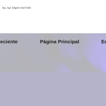
eciente
Página Principal
E