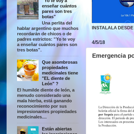
“Yo te voy a
enseñar cuántos
pares son tres
botas”
Una perlita del
INSTALALA DESDE 
hablar argentino que muchos
recordarán de chicos o de
padres estrictos: “Yo te voy
4/5/18
a enseñar cuántos pares son
tres botas”.
Emergencia por
Que asombrosas
propiedades
medicinales tiene
"EL diente de
León" ?
El humilde diente de león, a
menudo considerado una
mala hierba, está ganando
reconocimiento por sus
impresionantes propiedades
medicinales....
Están abiertas