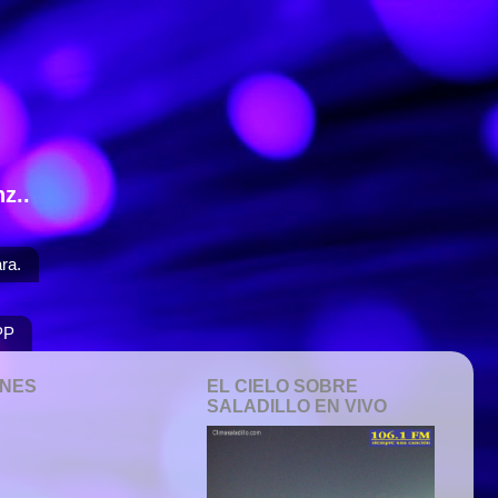
z..
ra.
PP
ONES
EL CIELO SOBRE
SALADILLO EN VIVO