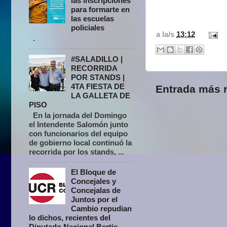
las inscripciones
para formarte en
las escuelas
policiales
a la/s
13:12
.
#SALADILLO |
RECORRIDA
POR STANDS |
4TA FIESTA DE
Entrada más r
LA GALLETA DE
PISO
En la jornada del Domingo
el Intendente Salomón junto
con funcionarios del equipo
de gobierno local continuó la
recorrida por los stands, ...
El Bloque de
Concejales y
Concejalas de
Juntos por el
Cambio repudian
lo dichos, recientes del
Diputado Nacional Bertie