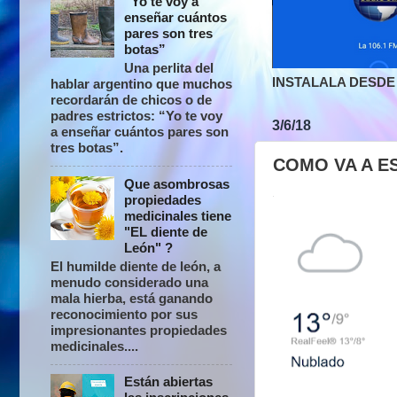
“Yo te voy a
enseñar cuántos
pares son tres
botas”
Una perlita del
INSTALALA DESDE 
hablar argentino que muchos
recordarán de chicos o de
padres estrictos: “Yo te voy
3/6/18
a enseñar cuántos pares son
tres botas”.
COMO VA A E
Que asombrosas
propiedades
medicinales tiene
"EL diente de
León" ?
El humilde diente de león, a
menudo considerado una
mala hierba, está ganando
reconocimiento por sus
impresionantes propiedades
medicinales....
Están abiertas