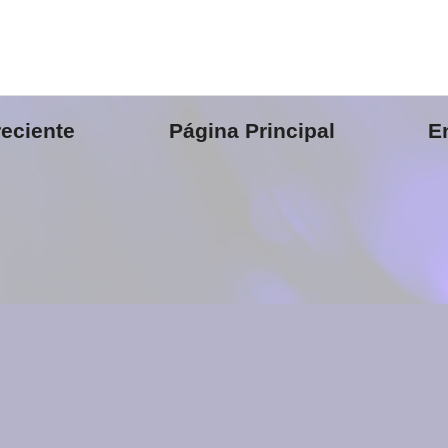
eciente
Página Principal
E