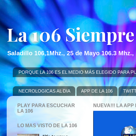
La 106 Siempre
Saladillo 106,1Mhz., 25 de Mayo 106.3 Mhz.,
PORQUE LA 106 ES EL MEDIO MÁS ELEGIDO PARA PUBLICITAR
NECROLOGICAS AL DIA
APP DE LA 106
TWIT
PLAY PARA ESCUCHAR
NUEVA!!! LA AP
LA 106
LO MAS VISTO DE LA 106