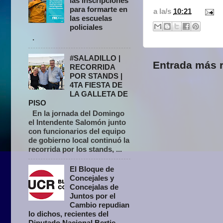
las inscripciones
para formarte en
a la/s
10:21
las escuelas
policiales
.
#SALADILLO |
Entrada más r
RECORRIDA
POR STANDS |
4TA FIESTA DE
LA GALLETA DE
PISO
En la jornada del Domingo
el Intendente Salomón junto
con funcionarios del equipo
de gobierno local continuó la
recorrida por los stands, ...
El Bloque de
Concejales y
Concejalas de
Juntos por el
Cambio repudian
lo dichos, recientes del
Diputado Nacional Bertie