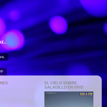
z..
ra.
PP
ONES
EL CIELO SOBRE
SALADILLO EN VIVO