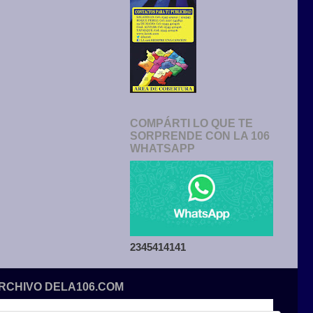
COMPÁRTI LO QUE TE
SORPRENDE CON LA 106
WHATSAPP
2345414141
ARCHIVO DELA106.COM