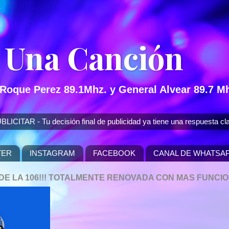
 Una Canción
 Roque Perez 89.1Mhz. y General Alvear 89.7 Mh
 - Tu decisión final de publicidad ya tiene una respuesta cla
TER
INSTAGRAM
FACEBOOK
CANAL DE WHATSA
P DE LA 106!!! TOTALMENTE RENOVADA CON MAS FUNCI