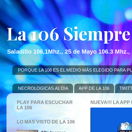
La 106 Siempre
Saladillo 106,1Mhz., 25 de Mayo 106.3 Mhz.,
PORQUE LA 106 ES EL MEDIO MÁS ELEGIDO PARA PUBLICITAR
NECROLOGICAS AL DIA
APP DE LA 106
TWIT
PLAY PARA ESCUCHAR
NUEVA!!! LA AP
LA 106
LO MAS VISTO DE LA 106