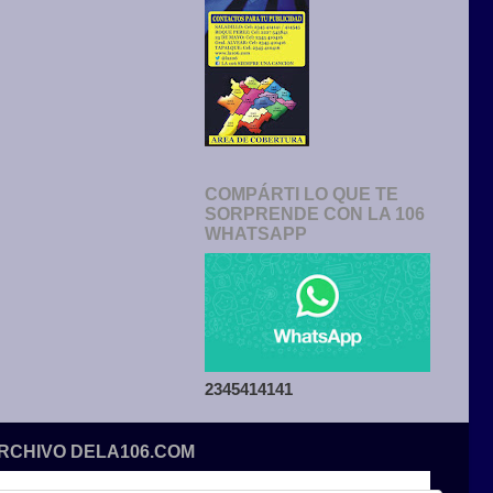
COMPÁRTI LO QUE TE
SORPRENDE CON LA 106
WHATSAPP
2345414141
ARCHIVO DELA106.COM