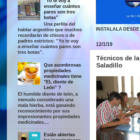
“Yo te voy a
enseñar cuántos
pares son tres
botas”
Una perlita del
INSTALALA DESDE 
hablar argentino que muchos
recordarán de chicos o de
padres estrictos: “Yo te voy
12/1/19
a enseñar cuántos pares son
tres botas”.
Técnicos de la
Saladillo
Que asombrosas
propiedades
medicinales tiene
"EL diente de
León" ?
El humilde diente de león, a
menudo considerado una
mala hierba, está ganando
reconocimiento por sus
impresionantes propiedades
medicinales....
Están abiertas