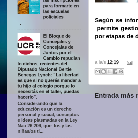
las inscripciones
para formarte en
las escuelas
policiales
Según se infor
.
permite gestio
por etapas de 
El Bloque de
Concejales y
Concejalas de
Juntos por el
Cambio repudian
a la/s
12:19
lo dichos, recientes del
Diputado Nacional Bertie
Benegas Lynch: “La libertad
es que si no querés mandar a
tu hijo al colegio porque lo
necesitás en el taller, puedas
Entrada más r
hacerlo”.
Considerando que la
educación es un derecho
personal y social, conceptos
e ideas plasmadas en la Ley
Nac-26.206, que los y las
niñas/os ti...