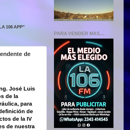
A 106 APP"
PARA VENDER MAS....
tendente de
Ing. José Luis
s de la
ráulica, para
definición de
ctos de la IV
es de nuestra