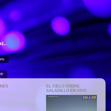
z..
ra.
PP
ONES
EL CIELO SOBRE
SALADILLO EN VIVO