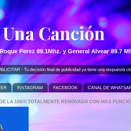
 Una Canción
 Roque Perez 89.1Mhz. y General Alvear 89.7 Mh
 - Tu decisión final de publicidad ya tiene una respuesta cla
TER
INSTAGRAM
FACEBOOK
CANAL DE WHATSA
P DE LA 106!!! TOTALMENTE RENOVADA CON MAS FUNCI