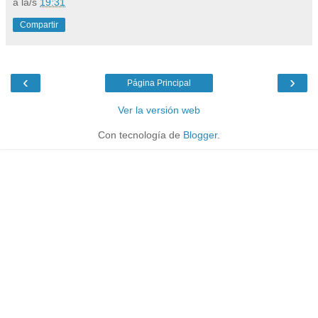
a la/s
19:31
Compartir
‹
›
Página Principal
Ver la versión web
Con tecnología de
Blogger
.