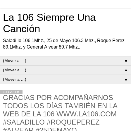
La 106 Siempre Una
Canción
Saladillo 106,1Mhz., 25 de Mayo 106.3 Mhz., Roque Perez
89.1Mhz. y General Alvear 89.7 Mhz..
▼
▼
▼
14/2/19
GRACIAS POR ACOMPAÑARNOS
TODOS LOS DÍAS TAMBIÉN EN LA
WEB DE LA 106 WWW.LA106.COM
#SALADILLO #ROQUEPEREZ
#ALVEAR #25DEMAYO