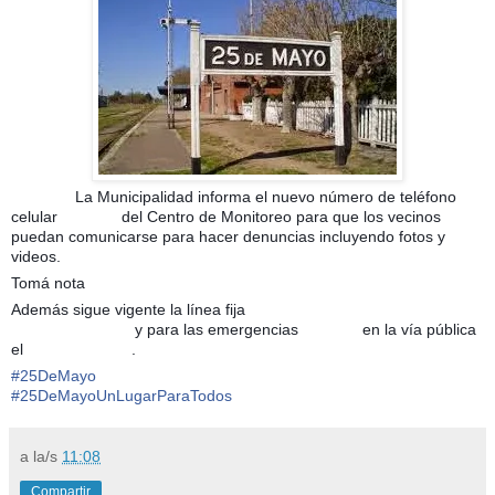
La Municipalidad informa el nuevo número de teléfono
📢
📢
📢
celular
del Centro de Monitoreo para que los vecinos
📱
📱
📱
puedan comunicarse para hacer denuncias incluyendo fotos y
videos.
Tomá nota
👉🏽
1⃣
5⃣
6⃣
5⃣
3⃣
8⃣
2⃣
4⃣
Además sigue vigente la línea fija
☎
☎
☎
y para las emergencias
en la vía pública
4⃣
6⃣
3⃣
2⃣
8⃣
0⃣
🚨
🚨
🚨
el
.
1⃣
0⃣
7⃣
#
25DeMayo
#
25DeMayoUnLugarParaTodos
a la/s
11:08
Compartir