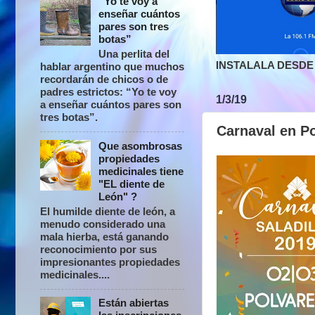
“Yo te voy a
enseñar cuántos
pares son tres
botas”
Una perlita del
INSTALALA DESDE 
hablar argentino que muchos
recordarán de chicos o de
padres estrictos: “Yo te voy
1/3/19
a enseñar cuántos pares son
tres botas”.
Carnaval en P
Que asombrosas
propiedades
medicinales tiene
"EL diente de
León" ?
El humilde diente de león, a
menudo considerado una
mala hierba, está ganando
reconocimiento por sus
impresionantes propiedades
medicinales....
Están abiertas