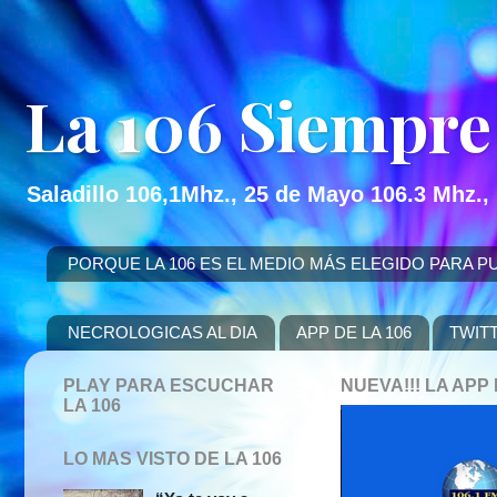
La 106 Siempre
Saladillo 106,1Mhz., 25 de Mayo 106.3 Mhz.,
PORQUE LA 106 ES EL MEDIO MÁS ELEGIDO PARA PUBLICITAR
NECROLOGICAS AL DIA
APP DE LA 106
TWIT
PLAY PARA ESCUCHAR
NUEVA!!! LA AP
LA 106
LO MAS VISTO DE LA 106