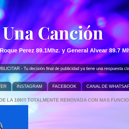
 Una Canción
 Roque Perez 89.1Mhz. y General Alvear 89.7 Mh
 - Tu decisión final de publicidad ya tiene una respuesta cla
TER
INSTAGRAM
FACEBOOK
CANAL DE WHATSA
P DE LA 106!!! TOTALMENTE RENOVADA CON MAS FUNCI