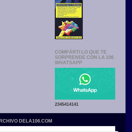
COMPÁRTI LO QUE TE
SORPRENDE CON LA 106
WHATSAPP
2345414141
ARCHIVO DELA106.COM