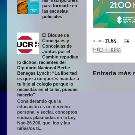
las inscripciones
para formarte en
las escuelas
policiales
.
El Bloque de
Concejales y
a la/s
11:53
Concejalas de
Juntos por el
Cambio repudian
lo dichos, recientes del
Diputado Nacional Bertie
Entrada más r
Benegas Lynch: “La libertad
es que si no querés mandar a
tu hijo al colegio porque lo
necesitás en el taller, puedas
hacerlo”.
Considerando que la
educación es un derecho
personal y social, conceptos
e ideas plasmadas en la Ley
Nac-26.206, que los y las
niñas/os ti...