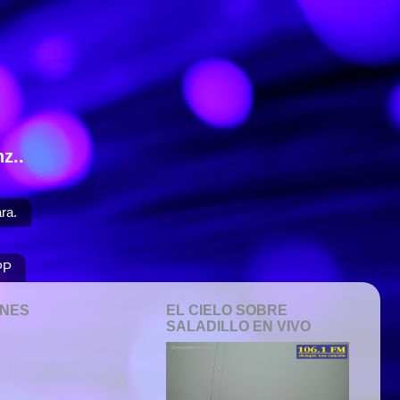
z..
ra.
PP
ONES
EL CIELO SOBRE
SALADILLO EN VIVO