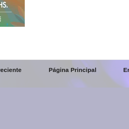
eciente
Página Principal
E