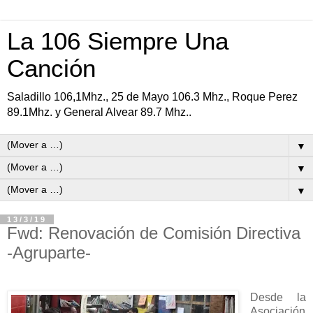
La 106 Siempre Una
Canción
Saladillo 106,1Mhz., 25 de Mayo 106.3 Mhz., Roque Perez
89.1Mhz. y General Alvear 89.7 Mhz..
▼
▼
▼
13/3/19
Fwd: Renovación de Comisión Directiva
-Agruparte-
Desde la
Asociación