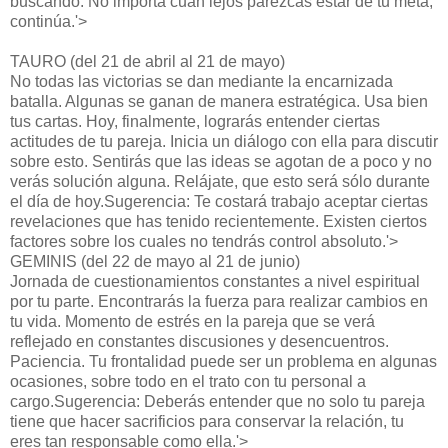
buscando. No importa cuán lejos parezcas estar de tu meta,
continúa.'>
TAURO (del 21 de abril al 21 de mayo)
No todas las victorias se dan mediante la encarnizada
batalla. Algunas se ganan de manera estratégica. Usa bien
tus cartas. Hoy, finalmente, lograrás entender ciertas
actitudes de tu pareja. Inicia un diálogo con ella para discutir
sobre esto. Sentirás que las ideas se agotan de a poco y no
verás solución alguna. Relájate, que esto será sólo durante
el día de hoy.Sugerencia: Te costará trabajo aceptar ciertas
revelaciones que has tenido recientemente. Existen ciertos
factores sobre los cuales no tendrás control absoluto.'>
GEMINIS (del 22 de mayo al 21 de junio)
Jornada de cuestionamientos constantes a nivel espiritual
por tu parte. Encontrarás la fuerza para realizar cambios en
tu vida. Momento de estrés en la pareja que se verá
reflejado en constantes discusiones y desencuentros.
Paciencia. Tu frontalidad puede ser un problema en algunas
ocasiones, sobre todo en el trato con tu personal a
cargo.Sugerencia: Deberás entender que no solo tu pareja
tiene que hacer sacrificios para conservar la relación, tu
eres tan responsable como ella.'>