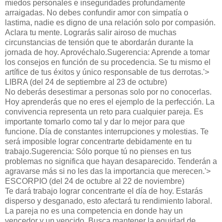
miedos personales e inseguridades profundamente
arraigadas. No debes confundir amor con simpatía o
lastima, nadie es digno de una relación solo por compasión.
Aclara tu mente. Lograrás salir airoso de muchas
circunstancias de tensión que te abordarán durante la
jornada de hoy. Aprovéchalo.Sugerencia: Aprende a tomar
los consejos en función de su procedencia. Se tu mismo el
artífice de tus éxitos y único responsable de tus derrotas.'>
LIBRA (del 24 de septiembre al 23 de octubre)
No deberás desestimar a personas solo por no conocerlas.
Hoy aprenderás que no eres el ejemplo de la perfección. La
convivencia representa un reto para cualquier pareja. Es
importante tomarlo como tal y dar lo mejor para que
funcione. Día de constantes interrupciones y molestias. Te
será imposible lograr concentrarte debidamente en tu
trabajo.Sugerencia: Sólo porque tú no pienses en tus
problemas no significa que hayan desaparecido. Tenderán a
agravarse más si no les das la importancia que merecen.'>
ESCORPIO (del 24 de octubre al 22 de noviembre)
Te dará trabajo lograr concentrarte el día de hoy. Estarás
disperso y desganado, esto afectará tu rendimiento laboral.
La pareja no es una competencia en donde hay un
vencedor y un vencido. Busca mantener la equidad de