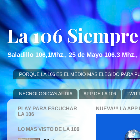
La 106 Siempre
Saladillo 106,1Mhz., 25 de Mayo 106.3 Mhz.,
PORQUE LA 106 ES EL MEDIO MÁS ELEGIDO PARA PUBLICITAR
NECROLOGICAS AL DIA
APP DE LA 106
TWIT
PLAY PARA ESCUCHAR
NUEVA!!! LA AP
LA 106
LO MAS VISTO DE LA 106