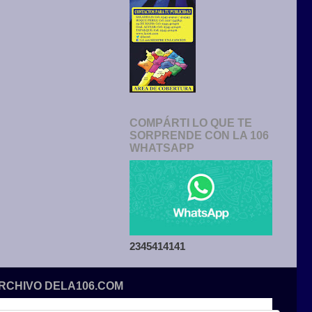
COMPÁRTI LO QUE TE
SORPRENDE CON LA 106
WHATSAPP
2345414141
ARCHIVO DELA106.COM