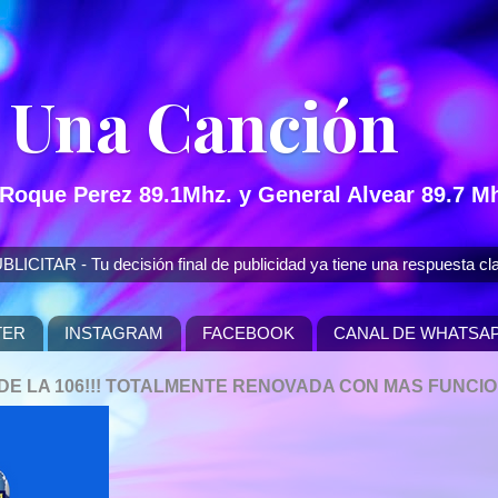
 Una Canción
 Roque Perez 89.1Mhz. y General Alvear 89.7 Mh
 - Tu decisión final de publicidad ya tiene una respuesta cla
TER
INSTAGRAM
FACEBOOK
CANAL DE WHATSA
P DE LA 106!!! TOTALMENTE RENOVADA CON MAS FUNCI