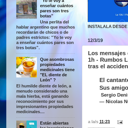
“Yo te voy a
enseñar cuántos
pares son tres
botas”
Una perlita del
INSTALALA DESDE 
hablar argentino que muchos
recordarán de chicos o de
padres estrictos: “Yo te voy
12/3/19
a enseñar cuántos pares son
tres botas”.
Los mensajes d
1h - Rumbos L
Que asombrosas
propiedades
tras el acciden
medicinales tiene
"EL diente de
El cantant
León" ?
El humilde diente de león, a
Sus amigos
menudo considerado una
Sergio Den
mala hierba, está ganando
— Nicolas 
reconocimiento por sus
impresionantes propiedades
medicinales....
a la/s
11:23
Están abiertas