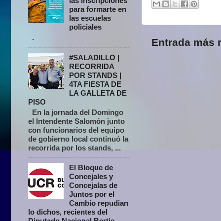
las inscripciones
para formarte en
las escuelas
policiales
.
Entrada más r
#SALADILLO |
RECORRIDA
POR STANDS |
4TA FIESTA DE
LA GALLETA DE
PISO
En la jornada del Domingo
el Intendente Salomón junto
con funcionarios del equipo
de gobierno local continuó la
recorrida por los stands, ...
El Bloque de
Concejales y
Concejalas de
Juntos por el
Cambio repudian
lo dichos, recientes del
Diputado Nacional Bertie