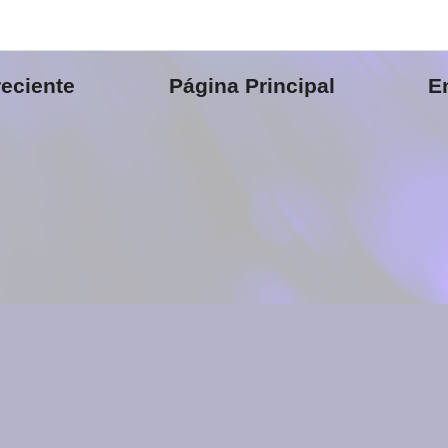
eciente
Página Principal
E