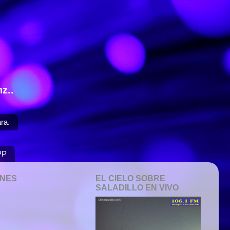
z..
ra.
PP
ONES
EL CIELO SOBRE
SALADILLO EN VIVO