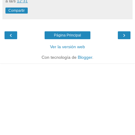
a la/s
12:31
Compartir
‹
›
Página Principal
Ver la versión web
Con tecnología de
Blogger
.