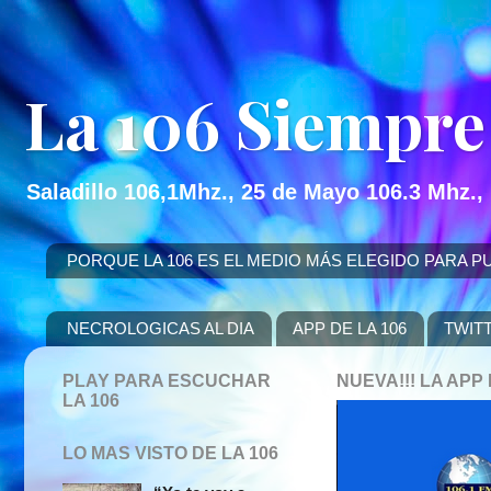
La 106 Siempre
Saladillo 106,1Mhz., 25 de Mayo 106.3 Mhz.,
PORQUE LA 106 ES EL MEDIO MÁS ELEGIDO PARA PUBLICITAR
NECROLOGICAS AL DIA
APP DE LA 106
TWIT
PLAY PARA ESCUCHAR
NUEVA!!! LA AP
LA 106
LO MAS VISTO DE LA 106