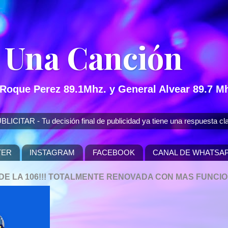
 Una Canción
 Roque Perez 89.1Mhz. y General Alvear 89.7 Mh
 - Tu decisión final de publicidad ya tiene una respuesta cla
TER
INSTAGRAM
FACEBOOK
CANAL DE WHATSA
P DE LA 106!!! TOTALMENTE RENOVADA CON MAS FUNCI