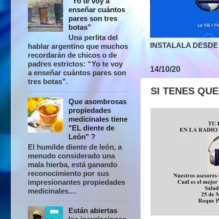
“Yo te voy a
enseñar cuántos
pares son tres
botas”
Una perlita del
INSTALALA DESDE 
hablar argentino que muchos
recordarán de chicos o de
padres estrictos: “Yo te voy
14/10/20
a enseñar cuántos pares son
tres botas”.
SI TENES QU
Que asombrosas
propiedades
medicinales tiene
"EL diente de
León" ?
El humilde diente de león, a
menudo considerado una
mala hierba, está ganando
reconocimiento por sus
impresionantes propiedades
medicinales....
Están abiertas