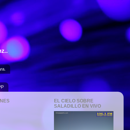
z..
ra.
PP
ONES
EL CIELO SOBRE
SALADILLO EN VIVO