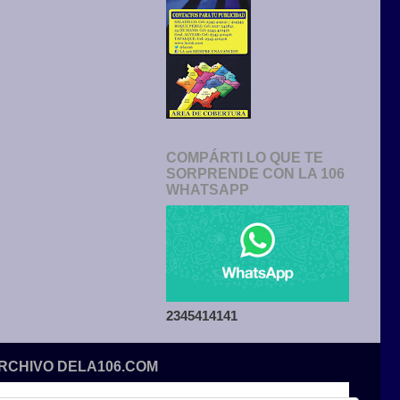
COMPÁRTI LO QUE TE
SORPRENDE CON LA 106
WHATSAPP
2345414141
ARCHIVO DELA106.COM