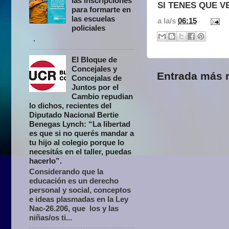
las inscripciones
SI TENES QUE V
para formarte en
las escuelas
a la/s
06:15
policiales
.
El Bloque de
Concejales y
Entrada más r
Concejalas de
Juntos por el
Cambio repudian
lo dichos, recientes del
Diputado Nacional Bertie
Benegas Lynch: “La libertad
es que si no querés mandar a
tu hijo al colegio porque lo
necesitás en el taller, puedas
hacerlo”.
Considerando que la
educación es un derecho
personal y social, conceptos
e ideas plasmadas en la Ley
Nac-26.206, que los y las
niñas/os ti...