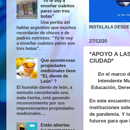
“Yo te voy a
enseñar cuántos
pares son tres
botas”
Una perlita del
INSTALALA DESDE 
hablar argentino que muchos
recordarán de chicos o de
padres estrictos: “Yo te voy
27/12/20
a enseñar cuántos pares son
tres botas”.
*APOYO A LA
CIUDAD*
Que asombrosas
propiedades
medicinales tiene
En el marco d
"EL diente de
Intendente Mu
León" ?
Educación, Dere
El humilde diente de león, a
menudo considerado una
mala hierba, está ganando
En este encuentro
reconocimiento por sus
instituciones sob
impresionantes propiedades
medicinales....
de pandemia. Y t
futuros para que 
Están abiertas