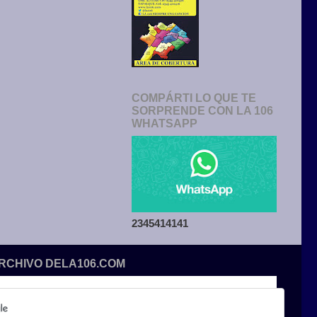
COMPÁRTI LO QUE TE
SORPRENDE CON LA 106
WHATSAPP
2345414141
ARCHIVO DELA106.COM