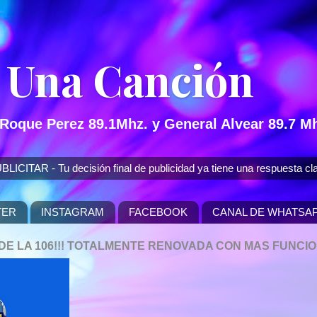
 Una Canción
 Roque Perez 89.1Mhz. y General Alvear 89.7 Mh
 - Tu decisión final de publicidad ya tiene una respuesta cla
TER
INSTAGRAM
FACEBOOK
CANAL DE WHATSA
P DE LA 106!!! TOTALMENTE RENOVADA CON MAS FUNCI