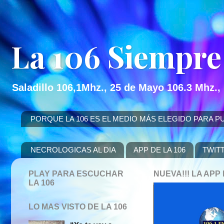
La 106 Siempre
Saladillo 106,1Mhz., 25 de Mayo 106.3 Mhz.,
PORQUE LA 106 ES EL MEDIO MÁS ELEGIDO PARA PUBLICITAR
NECROLOGICAS AL DIA
APP DE LA 106
TWIT
PLAY PARA ESCUCHAR
NUEVA!!! LA AP
LA 106
LO MAS VISTO DE LA 106