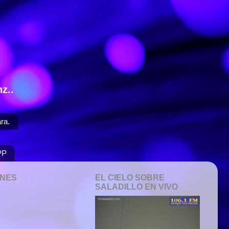
z..
ra.
PP
ONES
EL CIELO SOBRE
SALADILLO EN VIVO