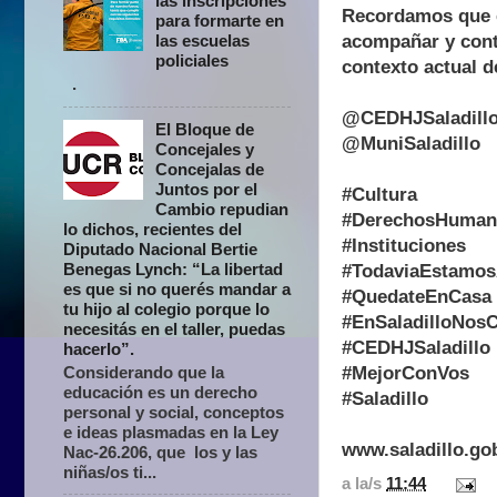
las inscripciones
Recordamos que e
para formarte en
acompañar y contr
las escuelas
policiales
contexto actual d
.
@CEDHJSaladill
El Bloque de
@MuniSaladillo
Concejales y
Concejalas de
Juntos por el
#Cultura
Cambio repudian
#DerechosHuman
lo dichos, recientes del
#Instituciones
Diputado Nacional Bertie
Benegas Lynch: “La libertad
#TodaviaEstamo
es que si no querés mandar a
#QuedateEnCasa
tu hijo al colegio porque lo
#EnSaladilloNos
necesitás en el taller, puedas
#CEDHJSaladillo
hacerlo”.
#MejorConVos
Considerando que la
educación es un derecho
#Saladillo
personal y social, conceptos
e ideas plasmadas en la Ley
www.saladillo.go
Nac-26.206, que los y las
niñas/os ti...
a la/s
11:44