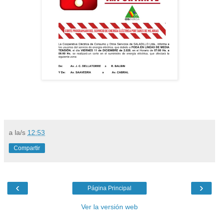
a la/s
12:53
Compartir
‹
›
Página Principal
Ver la versión web