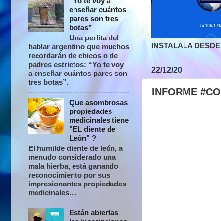
“Yo te voy a
enseñar cuántos
pares son tres
botas”
Una perlita del
INSTALALA DESDE 
hablar argentino que muchos
recordarán de chicos o de
padres estrictos: “Yo te voy
22/12/20
a enseñar cuántos pares son
tres botas”.
INFORME #CO
Que asombrosas
propiedades
medicinales tiene
"EL diente de
León" ?
El humilde diente de león, a
menudo considerado una
mala hierba, está ganando
reconocimiento por sus
impresionantes propiedades
medicinales....
Están abiertas