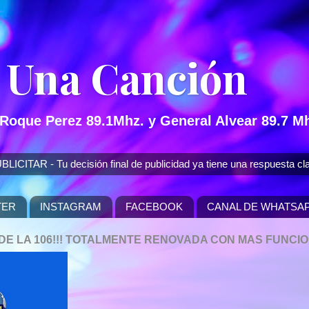
 Una Canción
 Roque Perez 89.1Mhz. y General Alvear 89.7 Mh
 - Tu decisión final de publicidad ya tiene una respuesta cla
TER
INSTAGRAM
FACEBOOK
CANAL DE WHATSA
P DE LA 106!!! TOTALMENTE RENOVADA CON MAS FUNCI