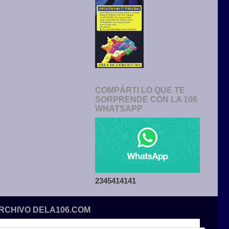
COMPÁRTI LO QUE TE
SORPRENDE CON LA 106
WHATSAPP
2345414141
ARCHIVO DELA106.COM