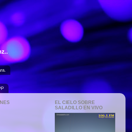
z..
ra.
PP
ONES
EL CIELO SOBRE
SALADILLO EN VIVO