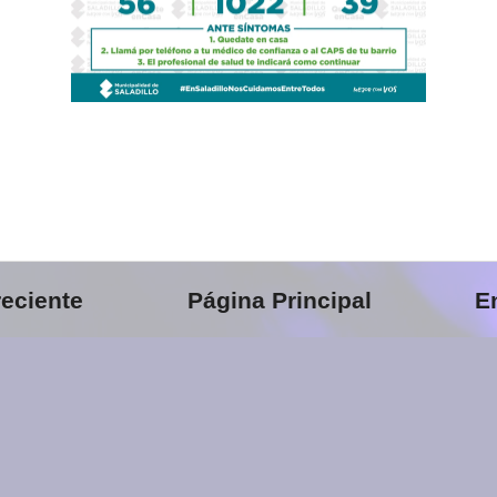
eciente
Página Principal
E