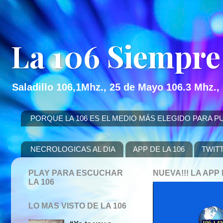
La 106 Siempre
Saladillo 106,1Mhz., 25 de Mayo 106.3 Mhz.,
PORQUE LA 106 ES EL MEDIO MÁS ELEGIDO PARA PUBLICITAR
NECROLOGICAS AL DIA
APP DE LA 106
TWIT
PLAY PARA ESCUCHAR
NUEVA!!! LA AP
LA 106
LO MAS VISTO DE LA 106