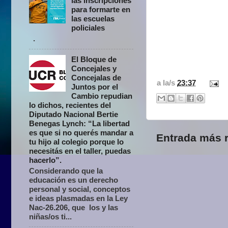
las inscripciones
para formarte en
las escuelas
policiales
.
El Bloque de
Concejales y
Concejalas de
a la/s
23:37
Juntos por el
Cambio repudian
lo dichos, recientes del
Diputado Nacional Bertie
Benegas Lynch: “La libertad
es que si no querés mandar a
Entrada más r
tu hijo al colegio porque lo
necesitás en el taller, puedas
hacerlo”.
Considerando que la
educación es un derecho
personal y social, conceptos
e ideas plasmadas en la Ley
Nac-26.206, que los y las
niñas/os ti...