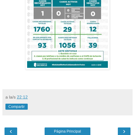
a la/s
22:12
Compartir
‹
›
Página Principal