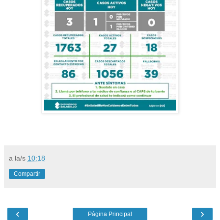
a la/s
10:18
Compartir
‹
›
Página Principal