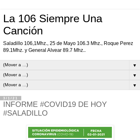
La 106 Siempre Una
Canción
Saladillo 106,1Mhz., 25 de Mayo 106.3 Mhz., Roque Perez
89.1Mhz. y General Alvear 89.7 Mhz..
▼
▼
▼
3/1/21
INFORME #COVID19 DE HOY
#SALADILLO