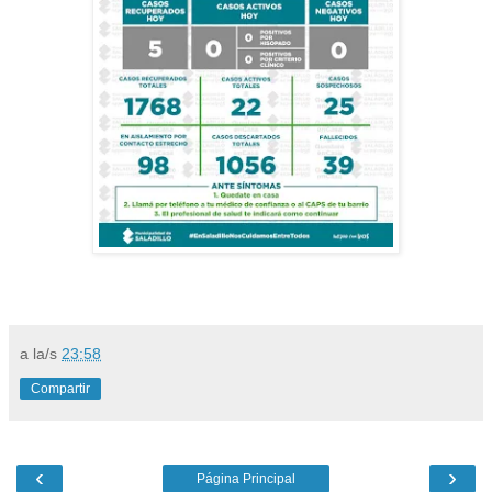
a la/s
23:58
Compartir
‹
›
Página Principal