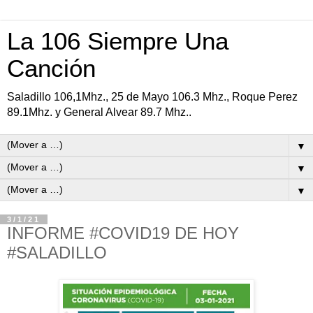
La 106 Siempre Una
Canción
Saladillo 106,1Mhz., 25 de Mayo 106.3 Mhz., Roque Perez
89.1Mhz. y General Alvear 89.7 Mhz..
▼
▼
▼
3/1/21
INFORME #COVID19 DE HOY
#SALADILLO