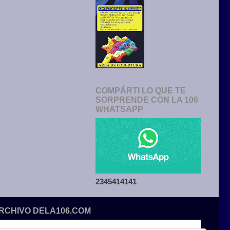
COMPÁRTI LO QUE TE
SORPRENDE CON LA 106
WHATSAPP
2345414141
ARCHIVO DELA106.COM