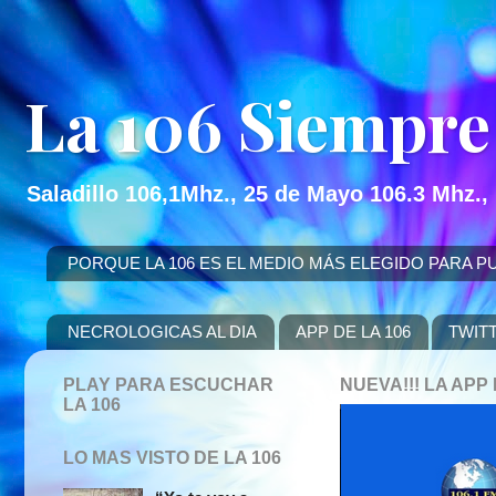
La 106 Siempre
Saladillo 106,1Mhz., 25 de Mayo 106.3 Mhz.,
PORQUE LA 106 ES EL MEDIO MÁS ELEGIDO PARA PUBLICITAR
NECROLOGICAS AL DIA
APP DE LA 106
TWIT
PLAY PARA ESCUCHAR
NUEVA!!! LA AP
LA 106
LO MAS VISTO DE LA 106