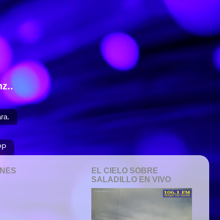
z..
ra.
PP
ONES
EL CIELO SOBRE
SALADILLO EN VIVO