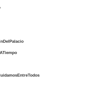
o
nDelPalacio
sATiempo
CuidamosEntreTodos