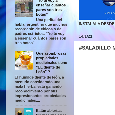
“Yo te voy a
enseñar cuántos
pares son tres
botas”
Una perlita del
INSTALALA DESDE 
hablar argentino que muchos
recordarán de chicos o de
padres estrictos: “Yo te voy
14/1/21
a enseñar cuántos pares son
tres botas”.
#SALADILLO Mú
Que asombrosas
propiedades
medicinales tiene
"EL diente de
León" ?
El humilde diente de león, a
menudo considerado una
mala hierba, está ganando
reconocimiento por sus
impresionantes propiedades
medicinales....
Están abiertas