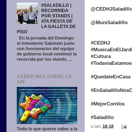
#SALADILLO |
@CEDHJSaladill
RECORRIDA
POR STANDS |
4TA FIESTA DE
@MuniSaladillo
LA GALLETA DE
PISO
En la jornada del Domingo
#CEDHJ
el Intendente Salomón junto
con funcionarios del equipo
#MusicaEnElJardi
de gobierno local continuó la
#Cultura
recorrida por los stands, ...
#TodaviaEstamo
#QuedateEnCasa
SABER MAS SOBRE LA
106
#EnSaladilloNos
#MejorConVos
#Saladillo
a la/s
16:18
Todo lo que queres saber a la