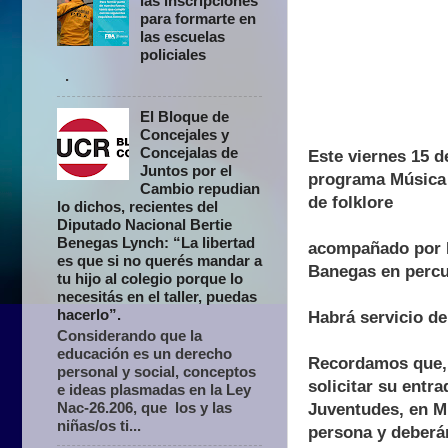
las inscripciones
para formarte en
las escuelas
policiales
.
El Bloque de
Concejales y
Concejalas de
Este viernes 15 d
Juntos por el
programa Música e
Cambio repudian
de folklore
lo dichos, recientes del
Diputado Nacional Bertie
Benegas Lynch: “La libertad
acompañado por L
es que si no querés mandar a
Banegas en percu
tu hijo al colegio porque lo
necesitás en el taller, puedas
hacerlo”.
Habrá servicio d
Considerando que la
educación es un derecho
Recordamos que, p
personal y social, conceptos
solicitar su entr
e ideas plasmadas en la Ley
Nac-26.206, que los y las
Juventudes, en MI
niñas/os ti...
persona y deberá