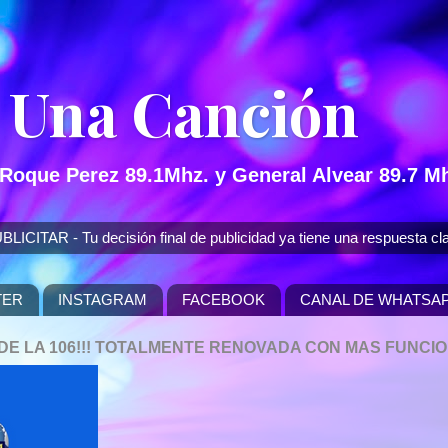
 Una Canción
 Roque Perez 89.1Mhz. y General Alvear 89.7 Mh
 - Tu decisión final de publicidad ya tiene una respuesta cla
TER
INSTAGRAM
FACEBOOK
CANAL DE WHATSA
P DE LA 106!!! TOTALMENTE RENOVADA CON MAS FUNCI