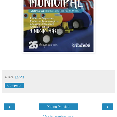
a la/s
14:23
Compartir
‹
›
Página Principal
Ver la versión web