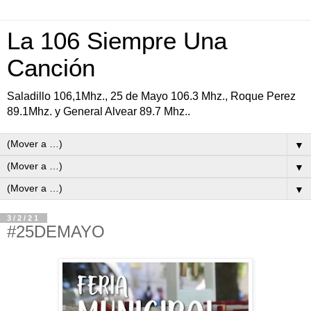
La 106 Siempre Una
Canción
Saladillo 106,1Mhz., 25 de Mayo 106.3 Mhz., Roque Perez
89.1Mhz. y General Alvear 89.7 Mhz..
▼
▼
▼
3/2/21
#25DEMAYO