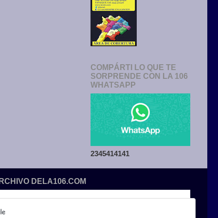
COMPÁRTI LO QUE TE
SORPRENDE CON LA 106
WHATSAPP
2345414141
ARCHIVO DELA106.COM