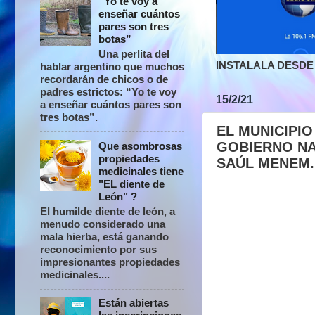
“Yo te voy a
enseñar cuántos
pares son tres
botas”
Una perlita del
INSTALALA DESDE 
hablar argentino que muchos
recordarán de chicos o de
padres estrictos: “Yo te voy
15/2/21
a enseñar cuántos pares son
tres botas”.
EL MUNICIPI
GOBIERNO NA
Que asombrosas
propiedades
SAÚL MENEM.
medicinales tiene
"EL diente de
León" ?
El humilde diente de león, a
menudo considerado una
mala hierba, está ganando
reconocimiento por sus
impresionantes propiedades
medicinales....
Están abiertas