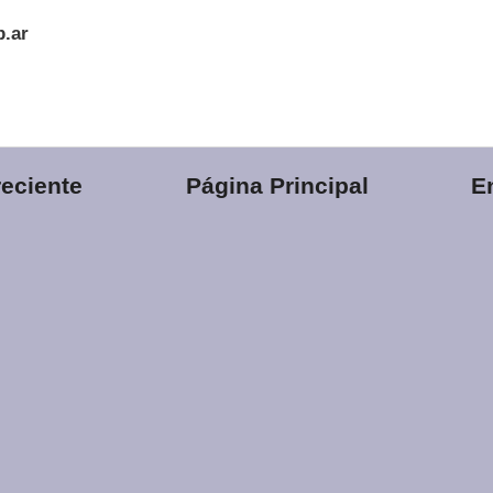
b.ar
eciente
Página Principal
E