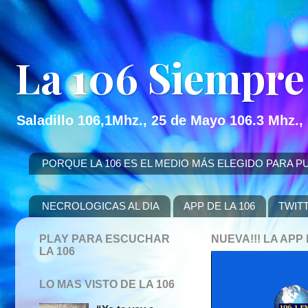
La 106 Siempre
Saladillo 106,1Mhz., 25 de Mayo 106.3 Mhz.,
PORQUE LA 106 ES EL MEDIO MÁS ELEGIDO PARA PUBLICITAR
NECROLOGICAS AL DIA
APP DE LA 106
TWIT
PLAY PARA ESCUCHAR
NUEVA!!! LA AP
LA 106
LO MAS VISTO DE LA 106