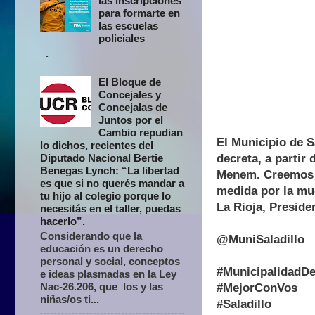
las inscripciones
para formarte en
las escuelas
policiales
.
El Bloque de
Concejales y
Concejalas de
Juntos por el
Cambio repudian
El Municipio de S
lo dichos, recientes del
decreta, a partir 
Diputado Nacional Bertie
Benegas Lynch: “La libertad
Menem. Creemos o
es que si no querés mandar a
medida por la mu
tu hijo al colegio porque lo
La Rioja, Preside
necesitás en el taller, puedas
hacerlo”.
Considerando que la
@MuniSaladillo
educación es un derecho
personal y social, conceptos
#MunicipalidadDe
e ideas plasmadas en la Ley
Nac-26.206, que los y las
#MejorConVos
niñas/os ti...
#Saladillo