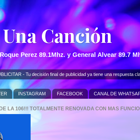
 Una Canción
 Roque Perez 89.1Mhz. y General Alvear 89.7 Mh
 - Tu decisión final de publicidad ya tiene una respuesta cla
TER
INSTAGRAM
FACEBOOK
CANAL DE WHATSA
P DE LA 106!!! TOTALMENTE RENOVADA CON MAS FUNCI