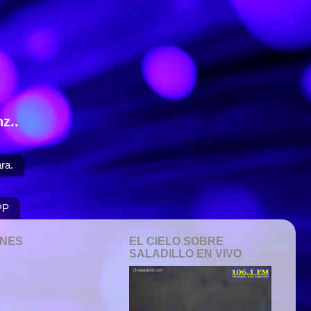
z..
ra.
PP
ONES
EL CIELO SOBRE
SALADILLO EN VIVO