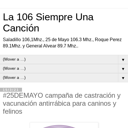
La 106 Siempre Una
Canción
Saladillo 106,1Mhz., 25 de Mayo 106.3 Mhz., Roque Perez
89.1Mhz. y General Alvear 89.7 Mhz..
▼
▼
▼
15/3/21
#25DEMAYO campaña de castración y
vacunación antirrábica para caninos y
felinos