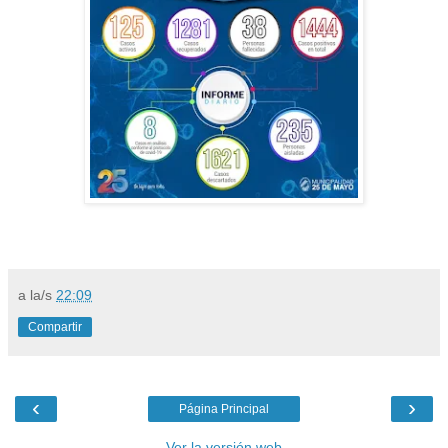
a la/s
22:09
Compartir
‹
›
Página Principal
Ver la versión web