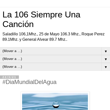
La 106 Siempre Una
Canción
Saladillo 106,1Mhz., 25 de Mayo 106.3 Mhz., Roque Perez
89.1Mhz. y General Alvear 89.7 Mhz..
▼
▼
▼
22/3/21
#DiaMundialDelAgua