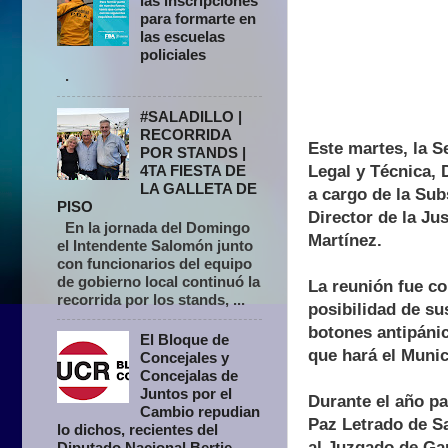
las inscripciones
para formarte en
las escuelas
policiales
.
#SALADILLO |
RECORRIDA
Este martes, la S
POR STANDS |
Legal y Técnica, 
4TA FIESTA DE
LA GALLETA DE
a cargo de la Sub
PISO
Director de la Ju
En la jornada del Domingo
Martínez.
el Intendente Salomón junto
con funcionarios del equipo
de gobierno local continuó la
La reunión fue co
recorrida por los stands, ...
posibilidad de su
botones antipánico
El Bloque de
que hará el Munic
Concejales y
Concejalas de
Juntos por el
Durante el año pa
Cambio repudian
Paz Letrado de Sa
lo dichos, recientes del
al Juzgado de Gar
Diputado Nacional Bertie