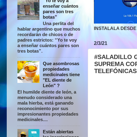
“Yo te voy a
enseñar cuántos
pares son tres
botas”
Una perlita del
INSTALALA DESDE 
hablar argentino que muchos
recordarán de chicos o de
padres estrictos: “Yo te voy
2/3/21
a enseñar cuántos pares son
tres botas”.
#SALADILLO 
SUPREMA COR
Que asombrosas
propiedades
TELEFÓNICAS
medicinales tiene
"EL diente de
León" ?
El humilde diente de león, a
menudo considerado una
mala hierba, está ganando
reconocimiento por sus
impresionantes propiedades
medicinales....
Están abiertas