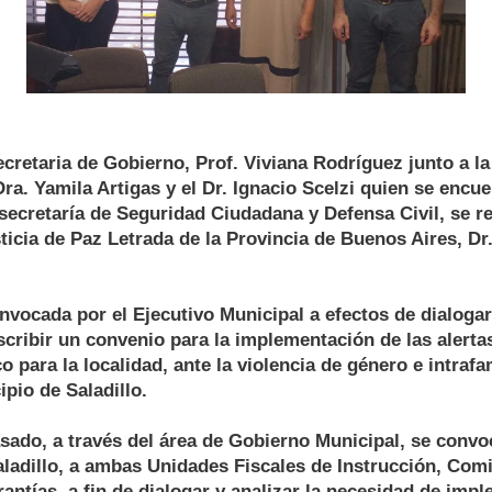
ecretaria de Gobierno, Prof. Viviana Rodríguez junto a l
Dra. Yamila Artigas y el Dr. Ignacio Scelzi quien se encu
secretaría de Seguridad Ciudadana y Defensa Civil, se r
sticia de Paz Letrada de la Provincia de Buenos Aires, Dr
nvocada por el Ejecutivo Municipal a efectos de dialogar
scribir un convenio para la implementación de las alertas
 para la localidad, ante la violencia de género e intrafa
ipio de Saladillo.
sado, a través del área de Gobierno Municipal, se conv
ladillo, a ambas Unidades Fiscales de Instrucción, Comis
antías, a fin de dialogar y analizar la necesidad de impl