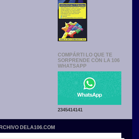
COMPÁRTI LO QUE TE
SORPRENDE CON LA 106
WHATSAPP
2345414141
ARCHIVO DELA106.COM