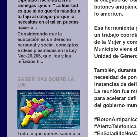
Benegas Lynch: “La libertad
botones antipánic
es que si no querés mandar a
lo ameriten.
tu hijo al colegio porque lo
necesitás en el taller, puedas
hacerlo”.
Esa herramienta p
Considerando que la
un trabajo coordi
educación es un derecho
de la Mujer y con
personal y social, conceptos
Municipio viene d
e ideas plasmadas en la Ley
Unidad de Género,
Nac-26.206, que los y las
niñas/os ti...
También, durante 
necesidad de pon
SABER MAS SOBRE LA
instancias de de
106
La reunión fue m
para acelerar def
del gobierno muni
#BotonAntipanic
#AlertaTelefonica
#EnSaladilloNos
Todo lo que queres saber a la