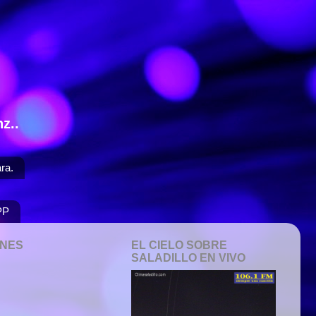
z..
ra.
PP
ONES
EL CIELO SOBRE
SALADILLO EN VIVO