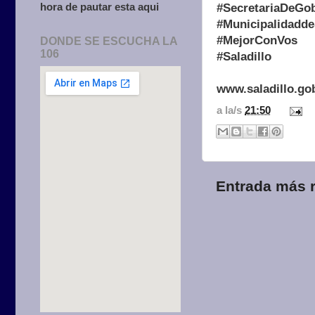
hora de pautar esta aqui
#SecretariaDeGo
#Municipalidadde
#MejorConVos
DONDE SE ESCUCHA LA
106
#Saladillo
www.saladillo.go
a la/s
21:50
Entrada más r