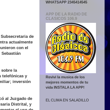
WHATSAPP 2345414545
APP DE LA RADIO DE
CLASICOS 106.9
a Subsecretaria de
entra actualmente
eunieron con el
. Sebastián
 sobre la
 telefónicas y
Revivi la musica de los
miliar; inversión
mejores momentos de tu
vida INSTALA LA APP!
ocó al Juzgado de
EL CLIMA EN SALADILLO
aria Distrital, y
ementar el uso de