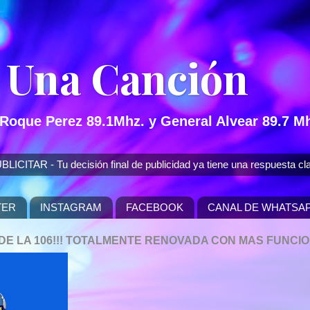
 Una Canción
 Roque Perez 89.1Mhz. y General Alvear 89.7 Mh
 - Tu decisión final de publicidad ya tiene una respuesta cla
TER
INSTAGRAM
FACEBOOK
CANAL DE WHATSA
P DE LA 106!!! TOTALMENTE RENOVADA CON MAS FUNCI