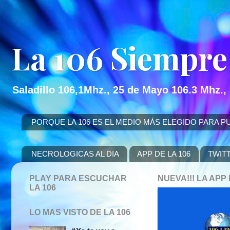
La 106 Siempre
Saladillo 106,1Mhz., 25 de Mayo 106.3 Mhz.,
PORQUE LA 106 ES EL MEDIO MÁS ELEGIDO PARA PUBLICITAR
NECROLOGICAS AL DIA
APP DE LA 106
TWIT
PLAY PARA ESCUCHAR
NUEVA!!! LA AP
LA 106
LO MAS VISTO DE LA 106