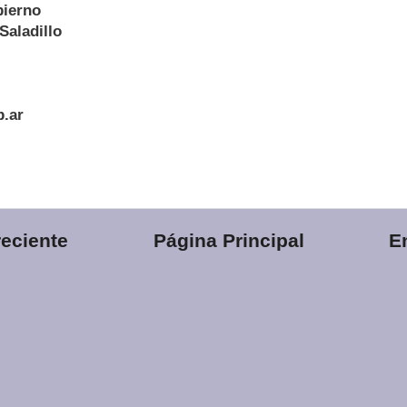
bierno
Saladillo
b.ar
eciente
Página Principal
E