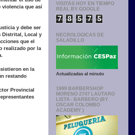
VISITAS HOY EN TIEMPO
 violencia que así
REAL BY GOOGLE
7
8
5
7
5
sticia y debe ser
Distrital, Local y
NECROLOGICAS DE
SALADILLO
acciones que el
o realizado por la
a.
sistieron en la
Actualizadas al minuto
ún restando
1999 BARBERSHOP
tor Provincial
MORENO 2747 LAUTARO
 representantes
LISTA - BARBERO (BY
OSCAR COLOMBO
ACADEMY )