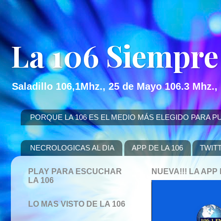
La 106 Siempre
Saladillo 106,1Mhz., 25 de Mayo 106.3 Mhz.,
PORQUE LA 106 ES EL MEDIO MÁS ELEGIDO PARA PUBLICITAR
NECROLOGICAS AL DIA
APP DE LA 106
TWIT
PLAY PARA ESCUCHAR
NUEVA!!! LA AP
LA 106
LO MAS VISTO DE LA 106