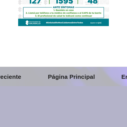
eciente
Página Principal
E