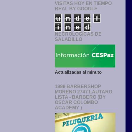
VISITAS HOY EN TIEMPO
REAL BY GOOGLE
u
n
d
e
f
i
n
e
d
NECROLOGICAS DE
SALADILLO
Actualizadas al minuto
1999 BARBERSHOP
MORENO 2747 LAUTARO
LISTA - BARBERO (BY
OSCAR COLOMBO
ACADEMY )