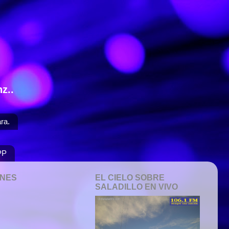
z..
ra.
PP
ONES
EL CIELO SOBRE
SALADILLO EN VIVO