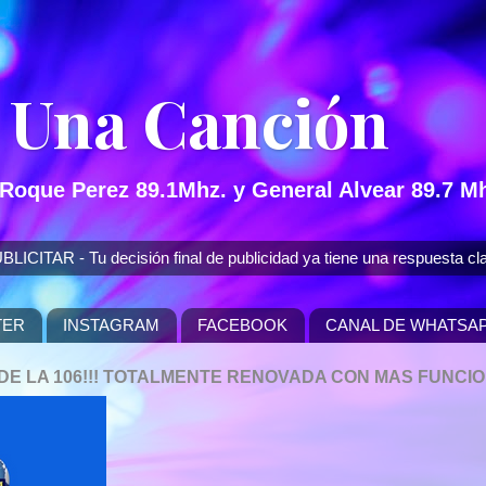
 Una Canción
 Roque Perez 89.1Mhz. y General Alvear 89.7 Mh
 - Tu decisión final de publicidad ya tiene una respuesta cla
TER
INSTAGRAM
FACEBOOK
CANAL DE WHATSA
P DE LA 106!!! TOTALMENTE RENOVADA CON MAS FUNCI