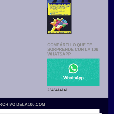
COMPÁRTI LO QUE TE
SORPRENDE CON LA 106
WHATSAPP
2345414141
ARCHIVO DELA106.COM