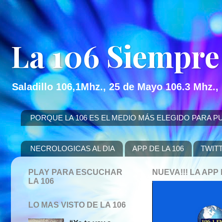
La 106 Siempre
Saladillo 106,1Mhz., 25 de Mayo 106.3 Mhz.,
PORQUE LA 106 ES EL MEDIO MÁS ELEGIDO PARA PUBLICITAR
NECROLOGICAS AL DIA
APP DE LA 106
TWIT
PLAY PARA ESCUCHAR
NUEVA!!! LA AP
LA 106
LO MAS VISTO DE LA 106