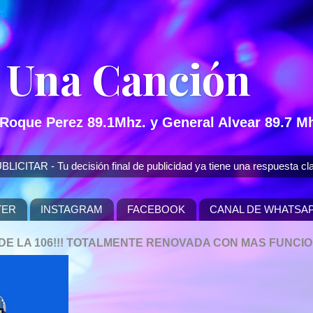
 Una Canción
 Roque Perez 89.1Mhz. y General Alvear 89.7 Mh
 - Tu decisión final de publicidad ya tiene una respuesta cla
TER
INSTAGRAM
FACEBOOK
CANAL DE WHATSA
P DE LA 106!!! TOTALMENTE RENOVADA CON MAS FUNCI