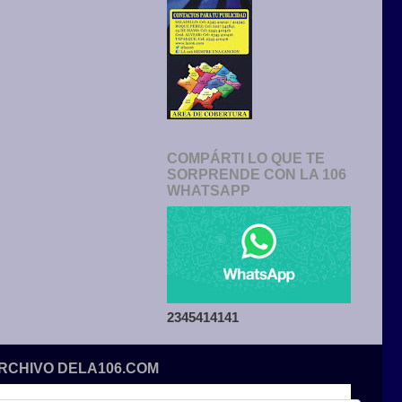
COMPÁRTI LO QUE TE
SORPRENDE CON LA 106
WHATSAPP
2345414141
ARCHIVO DELA106.COM