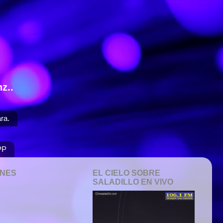
z..
ra.
PP
ONES
EL CIELO SOBRE
SALADILLO EN VIVO