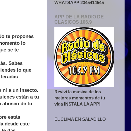
WHATSAPP 2345414545
APP DE LA RADIO DE
CLASICOS 106.9
ndo te propones
 momento lo
que se te
más. Sabes
tiendes lo que
eiteradas
 ni a un insecto.
Revivi la musica de los
uienes están a tu
mejores momentos de tu
o abusen de tu
vida INSTALA LA APP!
pre estás
EL CLIMA EN SALADILLO
da desde este
 le das