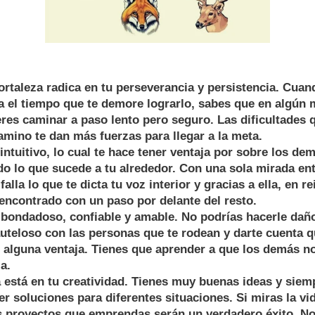
ortaleza radica en tu perseverancia y persistencia. Cua
a el tiempo que te demore lograrlo, sabes que en algún
eres caminar a paso lento pero seguro. Las dificultades 
amino te dan más fuerzas para llegar a la meta.
intuitivo, lo cual te hace tener ventaja por sobre los de
o lo que sucede a tu alrededor. Con una sola mirada en
falla lo que te dicta tu voz interior y gracias a ella, en r
encontrado con un paso por delante del resto.
bondadoso, confiable y amable. No podrías hacerle daño
teloso con las personas que te rodean y darte cuenta q
 alguna ventaja. Tienes que aprender a que los demás n
a.
a está en tu creatividad. Tienes muy buenas ideas y siem
er soluciones para diferentes situaciones. Si miras la vi
s proyectos que emprendas serán un verdadero éxito. No