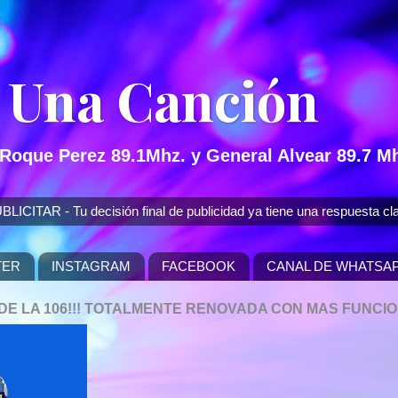
 Una Canción
 Roque Perez 89.1Mhz. y General Alvear 89.7 Mh
 - Tu decisión final de publicidad ya tiene una respuesta cla
TER
INSTAGRAM
FACEBOOK
CANAL DE WHATSA
P DE LA 106!!! TOTALMENTE RENOVADA CON MAS FUNCI