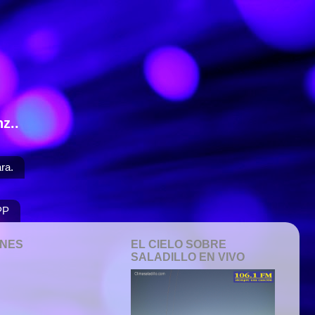
z..
ra.
PP
ONES
EL CIELO SOBRE
SALADILLO EN VIVO