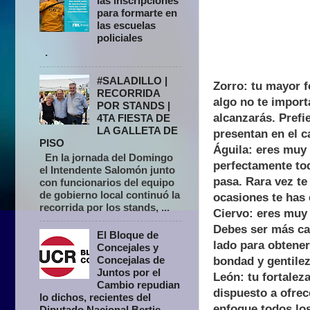
las inscripciones
para formarte en
las escuelas
policiales
.
#SALADILLO |
Zorro: tu mayor f
RECORRIDA
algo no te
import
POR STANDS |
alcanzarás. Prefi
4TA FIESTA DE
LA GALLETA DE
presentan en el c
PISO
Águila: eres muy 
En la jornada del Domingo
perfectamente tod
el Intendente Salomón junto
pasa. Rara vez te 
con funcionarios del equipo
de gobierno local continuó la
ocasiones te has 
recorrida por los stands, ...
Ciervo: eres muy 
Debes ser más cau
El Bloque de
lado para obtener
Concejales y
Concejalas de
bondad y gentilez
Juntos por el
León: tu fortalez
Cambio repudian
dispuesto a ofrec
lo dichos, recientes del
enfoque todos lo
Diputado Nacional Bertie