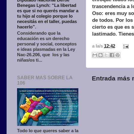
Benegas Lynch: “La libertad
trascendencia a l
es que si no querés mandar a
Oso: eres muy so
tu hijo al colegio porque lo
de todos. Por los
necesitás en el taller, puedas
hacerlo”.
cierto es que es 
Considerando que la
lastimado. Tiene
educación es un derecho
personal y social, conceptos
a la/s
12:42
e ideas plasmadas en la Ley
Nac-26.206, que los y las
niñas/os ti...
Entrada más r
SABER MAS SOBRE LA
106
Todo lo que queres saber a la