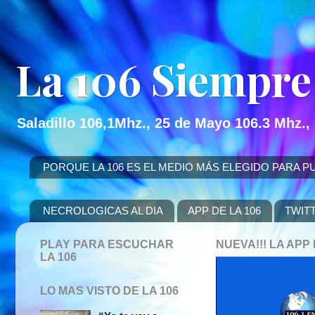
La 106 Siempre
Saladillo 106,1Mhz., 25 de Mayo 106.3 Mhz.,
PORQUE LA 106 ES EL MEDIO MÁS ELEGIDO PARA PUBLICITAR
NECROLOGICAS AL DIA
APP DE LA 106
TWIT
PLAY PARA ESCUCHAR
NUEVA!!! LA AP
LA 106
LO MAS VISTO DE LA 106