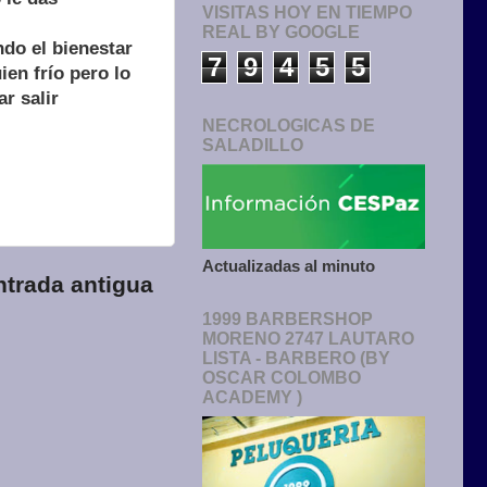
VISITAS HOY EN TIEMPO
REAL BY GOOGLE
do el bienestar
7
9
4
5
5
en frío pero lo
r salir
NECROLOGICAS DE
SALADILLO
Actualizadas al minuto
ntrada antigua
1999 BARBERSHOP
MORENO 2747 LAUTARO
LISTA - BARBERO (BY
OSCAR COLOMBO
ACADEMY )