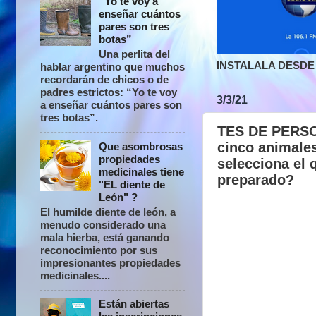
“Yo te voy a
enseñar cuántos
pares son tres
botas”
Una perlita del
INSTALALA DESDE 
hablar argentino que muchos
recordarán de chicos o de
padres estrictos: “Yo te voy
3/3/21
a enseñar cuántos pares son
tres botas”.
TES DE PERSON
cinco animales
Que asombrosas
propiedades
selecciona el 
medicinales tiene
preparado?
"EL diente de
León" ?
El humilde diente de león, a
menudo considerado una
mala hierba, está ganando
reconocimiento por sus
impresionantes propiedades
medicinales....
Están abiertas