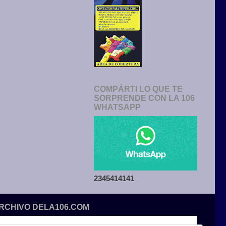
COMPÁRTI LO QUE TE
SORPRENDE CON LA 106
WHATSAPP
2345414141
ARCHIVO DELA106.COM