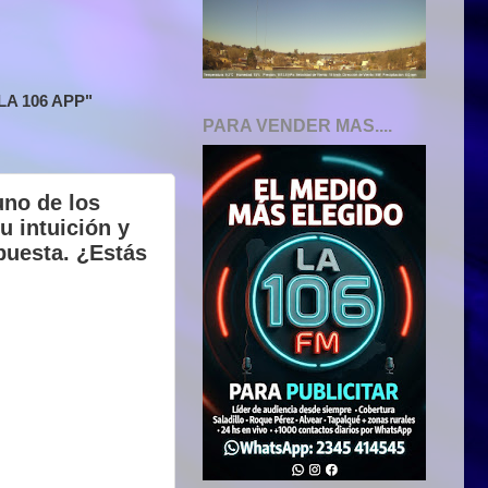
A 106 APP"
PARA VENDER MAS....
no de los
u intuición y
puesta. ¿Estás