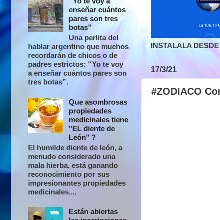
“Yo te voy a
enseñar cuántos
pares son tres
botas”
Una perlita del
INSTALALA DESDE 
hablar argentino que muchos
recordarán de chicos o de
padres estrictos: “Yo te voy
17/3/21
a enseñar cuántos pares son
tres botas”.
#ZODIACO Comp
Que asombrosas
propiedades
medicinales tiene
"EL diente de
León" ?
El humilde diente de león, a
menudo considerado una
mala hierba, está ganando
reconocimiento por sus
impresionantes propiedades
medicinales....
Están abiertas