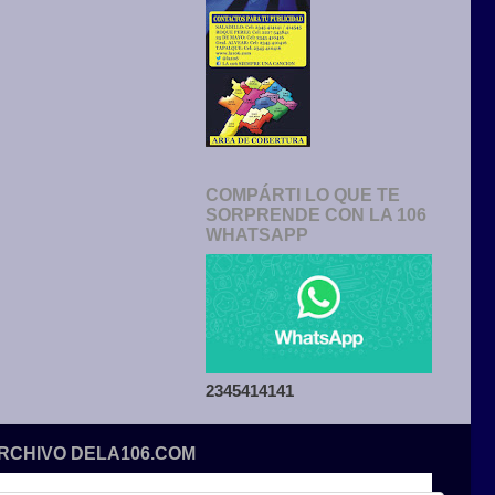
COMPÁRTI LO QUE TE
SORPRENDE CON LA 106
WHATSAPP
2345414141
ARCHIVO DELA106.COM