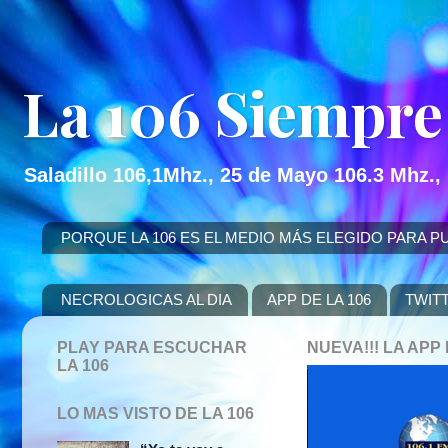
La 106 Siempre
Saladillo 106,1Mhz., 25 de Mayo 106.3 Mhz.,
PORQUE LA 106 ES EL MEDIO MÁS ELEGIDO PARA PUBLICITAR
NECROLOGICAS AL DIA
APP DE LA 106
TWIT
PLAY PARA ESCUCHAR
NUEVA!!! LA AP
LA 106
LO MAS VISTO DE LA 106