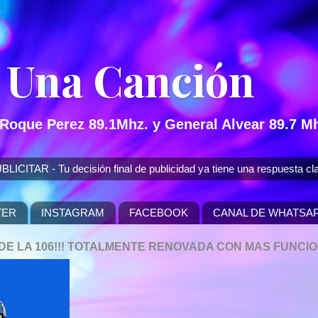
 Una Canción
 Roque Perez 89.1Mhz. y General Alvear 89.7 Mh
 - Tu decisión final de publicidad ya tiene una respuesta cla
TER
INSTAGRAM
FACEBOOK
CANAL DE WHATSA
P DE LA 106!!! TOTALMENTE RENOVADA CON MAS FUNCI