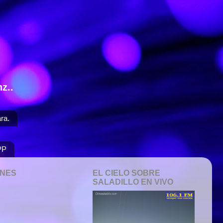
z..
ra.
PP
ONES
EL CIELO SOBRE
SALADILLO EN VIVO