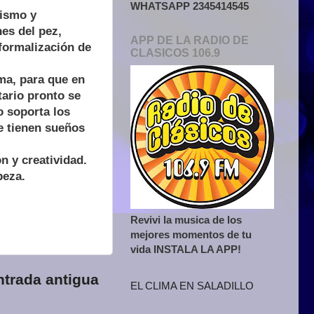
WHATSAPP 2345414545
lismo y
nes del pez,
APP DE LA RADIO DE
formalización de
CLASICOS 106.9
ma, para que en
tario pronto se
o soporta los
 tienen sueños
n y creatividad.
beza.
Revivi la musica de los
mejores momentos de tu
vida INSTALA LA APP!
ntrada antigua
EL CLIMA EN SALADILLO