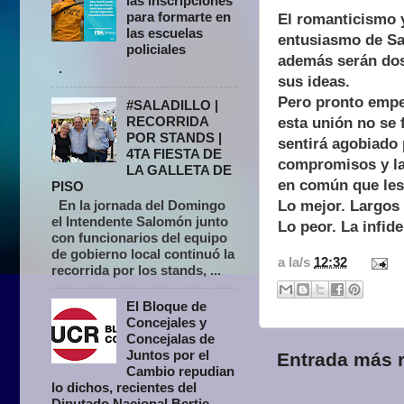
las inscripciones
para formarte en
El romanticismo y
las escuelas
entusiasmo de Sag
policiales
además serán dos
.
sus ideas.
Pero pronto empe
#SALADILLO |
RECORRIDA
esta unión no se 
POR STANDS |
sentirá agobiado 
4TA FIESTA DE
compromisos y la
LA GALLETA DE
en común que les 
PISO
Lo mejor. Largos 
En la jornada del Domingo
el Intendente Salomón junto
Lo peor. La infide
con funcionarios del equipo
de gobierno local continuó la
a la/s
12:32
recorrida por los stands, ...
El Bloque de
Concejales y
Concejalas de
Juntos por el
Entrada más r
Cambio repudian
lo dichos, recientes del
Diputado Nacional Bertie