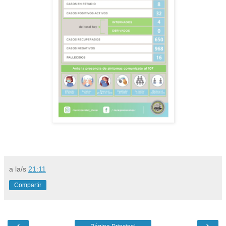
a la/s
21:11
Compartir
‹
›