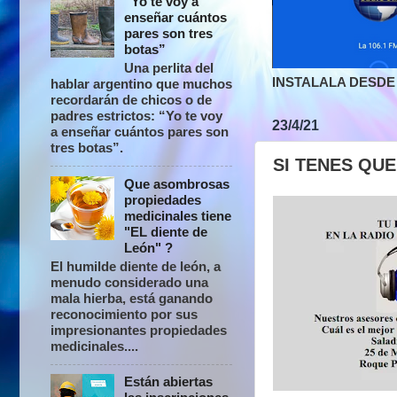
“Yo te voy a
enseñar cuántos
pares son tres
botas”
Una perlita del
INSTALALA DESDE 
hablar argentino que muchos
recordarán de chicos o de
padres estrictos: “Yo te voy
23/4/21
a enseñar cuántos pares son
tres botas”.
SI TENES QU
Que asombrosas
propiedades
medicinales tiene
"EL diente de
León" ?
El humilde diente de león, a
menudo considerado una
mala hierba, está ganando
reconocimiento por sus
impresionantes propiedades
medicinales....
Están abiertas