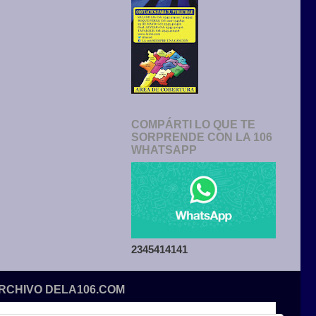
COMPÁRTI LO QUE TE
SORPRENDE CON LA 106
WHATSAPP
2345414141
ARCHIVO DELA106.COM