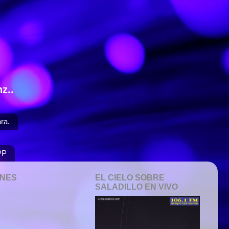
z..
ra.
PP
ONES
EL CIELO SOBRE
SALADILLO EN VIVO