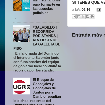
las inscripciones
SI TENES QUE V
para formarte en
las escuelas
a la/s
06:16
policiales
.
#SALADILLO |
RECORRIDA
Entrada más r
POR STANDS |
4TA FIESTA DE
LA GALLETA DE
PISO
En la jornada del Domingo
el Intendente Salomón junto
con funcionarios del equipo
de gobierno local continuó la
recorrida por los stands, ...
El Bloque de
Concejales y
Concejalas de
Juntos por el
Cambio repudian
lo dichos, recientes del
Diputado Nacional Bertie