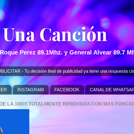
 Una Canción
 Roque Perez 89.1Mhz. y General Alvear 89.7 Mh
 - Tu decisión final de publicidad ya tiene una respuesta cla
TER
INSTAGRAM
FACEBOOK
CANAL DE WHATSA
P DE LA 106!!! TOTALMENTE RENOVADA CON MAS FUNCI