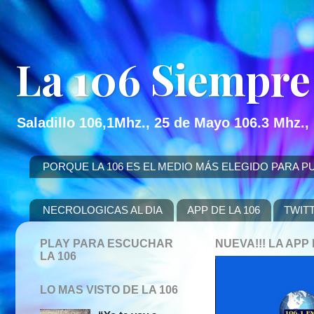
La 106 Siempre
Saladillo 106,1Mhz., 25 de Mayo 106.3 Mhz.,
PORQUE LA 106 ES EL MEDIO MÁS ELEGIDO PARA PUBLICITAR
NECROLOGICAS AL DIA
APP DE LA 106
TWIT
PLAY PARA ESCUCHAR
NUEVA!!! LA AP
LA 106
LO MAS VISTO DE LA 106