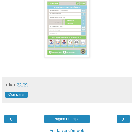
a la/s
22:09
Compartir
‹
›
Página Principal
Ver la versión web